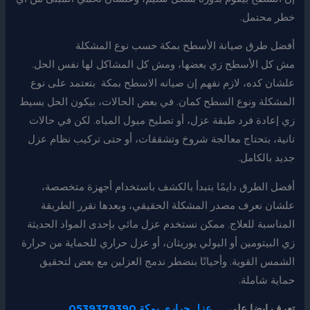
خطر محتمل.
أفضل طرق صيانة الأسطح بمكة حسب نوع المشكلة
مش كل الأسطح زي بعضها، ومش كل المشاكل لها نفس الحل.
علشان كده، لازم نفهم إن صيانه الاسطح بمكة بتعتمد على نوع
المشكلة ونوع السطح كمان. في بعض الحالات، بيكون الحل بسيط
زي إعادة فرد طبقة عزل، أو تصليح ميول المياه. لكن في حالات
تانية، بتحتاج معالجة شروخ وتشققات، أو حتى تركيب نظام عزل
جديد بالكامل.
أفضل الطرق دايمًا بتبدأ بالكشف باستخدام أجهزة متخصصة،
علشان نعرف مصدر المشكلة الحقيقي، وبعدها نقرر الطريقة
المناسبة للعلاج. ممكن نستخدم عزل مائي بإحدى المواد الحديثة
زي البيتومين أو البولي يوريثان، أو عزل حراري للحماية من حرارة
الشمس القوية. وأحيانًا بنضطر ندمج العزلين مع بعض لتحقيق
حماية شاملة.
تعرف ايضا علي
عزل حراري بمكة 0539379390