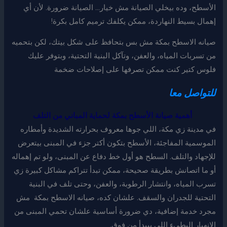
الأسطح، وده بيخلي الصيانة مش خيار… الصيانة ضرورة. لأن أي
إهمال بسيط النهاردة، ممكن يكلفك ترميم كامل بكرة!
صيانه الاسطح بمكة مش بس بتحافظ على شكل بيتك، لكن بتحميه
من تسربات المياه، والعفن، وتآكل البنية التحتية، وبتوفر عليك
فلوس كتير كنت ممكن تصرفها على إصلاحات ضخمة
للتواصل معا
أهمية صيانة الأسطح بمكة لحماية المباني من التلف
في مدينة زي مكة، اللي جوها معروف بحرارته الشديدة وأمطاره
الموسمية المفاجئة، الأسطح بتكون أكتر جزء في المبنى بيتعرض
للإجهاد والتلف. السطح هو أول خط دفاع عن المبنى، ولو تم إهماله
أو ما اتصانش بطريقة صحيحة، ممكن تبدأ تتراكم مشاكل كبيرة زي
تسرب المياه، وانتشار الرطوبة، والعفن، وحتى تلف في البنية
التحتية للجدران والسقف. علشان كده، صيانه الاسطح بمكة مش
مجرد خدمة إضافية، دي ضرورة أساسية علشان تحمي المبنى من
الانهيار البطيء اللي بيبدأ من فوق.