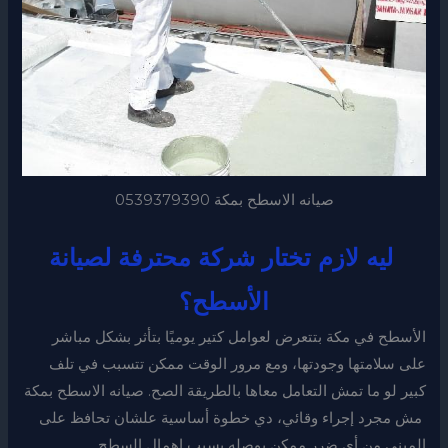
صيانه الاسطح بمكة 0539379390
ليه لازم تختار شركة محترفة لصيانة
الأسطح؟
الأسطح في مكة بتتعرض لعوامل كتير يوميًا بتأثر بشكل مباشر
على سلامتها وجودتها، ومع مرور الوقت ممكن تتسبب في تلف
كبير لو ما تمش التعامل معاها بالطريقة الصح. صيانه الاسطح بمكة
مش مجرد إجراء وقائي، دي خطوة أساسية علشان تحافظ على
المبنى من أي ضرر ممكن يوصله بسبب إهمال السطح.