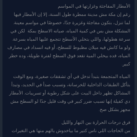
الأمطار المفاجئة وغزارتها في المواسم
رغم إن مكة مش مدينة ممطرة طول السنة، إلا إن الأمطار فيها
لما تنزل، بتكون مفاجئة وغزيرة جدًا، خصوصًا في مواسم معينة.
المشكلة مش بس في كمية المياه، صيانه الاسطح بمكة لكن في
سرعة هطولها، واللي بتخلي الأسطح تتجمع عليها المياه بسرعة.
ولو ما كانش فيه ميلان مظبوط للسطح، أو فيه انسداد في مصارف
المياه، فده بيخلي المية تقعد فوق السطح لفترة طويلة، وده خطر
كبير.
المياه المتجمعة بتبدأ تدخل في أي تشققات صغيرة، ومع الوقت
بتأكل الطبقات الداخلية للخرسانة، وتسبب صدأ في الحديد، وتبدأ
المشاكل تظهر داخل البيت على شكل رطوبة أو تسريبات. الأمطار
دي كفيلة إنها تسبب ضرر كبير في وقت قليل جدًا لو السطح مش
مجهز بشكل صح.
فرق درجات الحرارة بين النهار والليل
من الحاجات اللي ناس كتير ما بياخدوش بالهم منها هي التغيرات