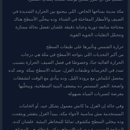
مكة مدينة بمناخها الخاص، اللي بيجمع بين الحرارة الشديدة في
الصيف والأمطار المفاجئة في الشتاء. وده بيخلّي الأسطح هناك
محتاجة متابعة دورية وعناية دقيقة علشان تفضل بحالة ممتازة
وتتحمّل التقلبات الجوية القوية.
حرارة الشمس وتأثيرها على طبقات السطح
من أكبر التحديات اللي بتواجه الأسطح في مكة هي درجات
الحرارة العالية جدًا، وخصوصًا في فصل الصيف. الحرارة بتسبب
تمدد في الخرسانة وطبقات العزل، صيانه الاسطح بمكة وبعد كده
بيحصل انكماش مع برودة الليل، وده بيأدي مع الوقت لتشققات
واضحة. التغير المستمر ده بيضعف البنية السطحية، وبيخلّيها
معرضة لتسربات المياه بسهولة.
وفي حالة إن العزل ما كانش معمول بشكل جيد، أو الخامات
المستخدمة مش مناسبة لأجواء مكة، بيبدأ العزل يتقشر ويتفتت،
وده بيخلي السطح مكشوف تمامًا للمخاطر البيئية. علشان كده،
المتابعة المستمرة و صيانه الاسطح بمكة بانتظام هي المفتاح