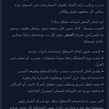
مدرب وعلى دراية كاملة بأفضل الممارسات في السوق، وده
بيخلي كل شغلهم دقيق وفعّال.
ليه تختار الصقر لصيانة سطح بيتك؟
السبب بسيط… لأنك بتدور على نتيجة تدوم، وشغل نظيف، وسعر
ما يكسركش. شركة
الصقر
بتوفر كل ده، وبتشتغل دايمًا بمعايير
عالية تضمنلك:
● كشف دقيق لحالة السطح باستخدام أدوات حديثة
● تحديد نوع المشكلة بدقة سواء تشققات، تسرب، أو ضعف في
العزل
● تقديم الحل المناسب حسب حالة السطح وطبيعة المبنى
● استخدام مواد عزل أصلية ومقاومة للحرارة والرطوبة
● تنفيذ شغل سريع ومنظم بدون تعطيل لحركة البيت أو السكان
● متابعة دورية بعد الصيانة لضمان استمرار الفاعلية
اللي يميز خدماتصيانه الاسطح بمكة مع شركة الصقر إنهم
بيشتغلوا بطريقة تريحك من تكرار نفس المشكلة كل سنة، صيانه