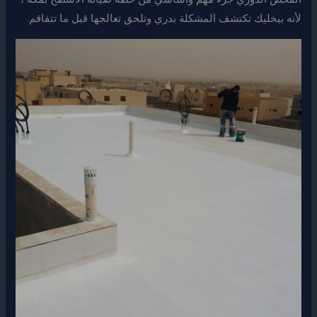
لأنه بيخليك تكتشف المشكلة بدري وتلحق تعالجها قبل ما تتفاقم.