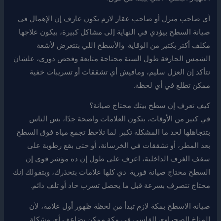
أي صاحب منزل أو صاحب عقار لازم يكون عارف إن الإهمال في
صيانة السطح بيؤدي في النهاية إلى مشاكل كبيرة، بيكون علاجها
مكلف أكتر بكتير من الوقاية. والأسطح اللي بتتعرض لأشعة
الشمس الحارقة طول السنة محتاجة متابعة وفحص دوري، علشان
نتأكد إن العزل سليم، ومافيش أي تشققات أو تسريبات خفية
ممكن تطلع في أي لحظة.
كيف تعرف إن سطح بيتك محتاج صيانة؟
في كتير من الأوقات، بتكون العلامات واضحة جدًا، بس الناس
بتتجاهلها لحد ما المشكلة تكبر. لما تلاحظ تجمع مياه فوق السطح
بعد المطر، أو تشققات في الخرسانة، أو حتى بقع رطوبة على
سقف الغرف الداخلية، اعرف على طول إن ده مؤشر قوي إن
السطح محتاج صيانة فورية. دي كلها علامات بتحذرك، وبتقولك إنك
محتاج تتصرف بسرعة قبل ما يحصل تسرب حاد أو تلف دائم.
صيانه الاسطح بمكة لازم تبدأ من لحظة ظهور أول علامة، لأن
المناخ الصحراوي القاسي في مكة ممكن يضاعف أي مشكلة