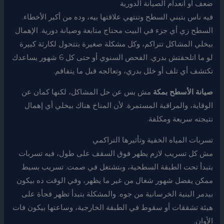
ضعف أو انعدام الصيانة الدورية
فيه ناس بتبني السطح وتنتهي علاقتها بيه، وده من أكبر الأخطاء.
السطح زي أي جزء في البيت محتاج متابعة وصيانة دورية. الإهمال
بيخلي المشاكل تتراكم، وكل مشكلة صغيرة بتتحول لكارثة كبيرة
لو ما اتلحقتش بدري. الفحص السنوي أو حتى كل 6 شهور يساعدك
تكتشف أي تلف أو خلل بدري، وتعالجه قبل ما يتفاقم.
صيانة الأسطح بمكة
مش بس عن حل المشاكل، لكنها كمان عن
الوقاية، والمراقبة المستمرة. لأن المناخ هناك بيخلي أي إهمال
نتيجته سريعة ومكلفة.
تسربات المياه الخفية وتأثيرها التراكمي
مش كل تسريب لازم يظهر فوق السقف على طول، فيه تسربات
بتبدأ تحت الطبقة السطحية، وبتشتغل في صمت. تسريب بسيط
ممكن يفضل شهور شغال من غير ما يظهر، وفي الوقت ده بيكون
بيدمر البنية الخرسانية من جوه. والمشكلة بتبدأ تظهر فجأة على
هيئة تشققات أو سقوط في الطبقة الخارجية، وساعتها بيكون فات
الأوان.