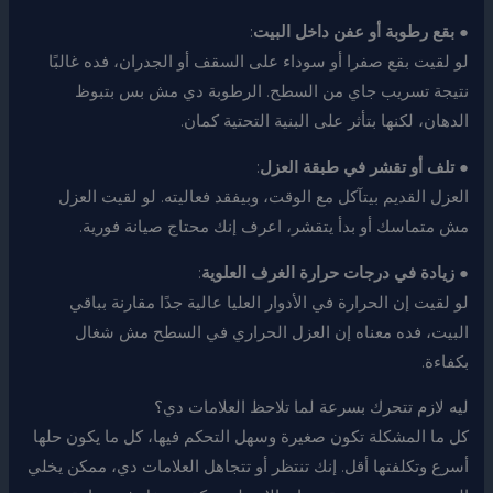
●
بقع رطوبة أو عفن داخل البيت
:
لو لقيت بقع صفرا أو سوداء على السقف أو الجدران، فده غالبًا
نتيجة تسريب جاي من السطح. الرطوبة دي مش بس بتبوظ
الدهان، لكنها بتأثر على البنية التحتية كمان.
●
تلف أو تقشر في طبقة العزل
:
العزل القديم بيتآكل مع الوقت، وبيفقد فعاليته. لو لقيت العزل
مش متماسك أو بدأ يتقشر، اعرف إنك محتاج صيانة فورية.
●
زيادة في درجات حرارة الغرف العلوية
:
لو لقيت إن الحرارة في الأدوار العليا عالية جدًا مقارنة بباقي
البيت، فده معناه إن العزل الحراري في السطح مش شغال
بكفاءة.
ليه لازم تتحرك بسرعة لما تلاحظ العلامات دي؟
كل ما المشكلة تكون صغيرة وسهل التحكم فيها، كل ما يكون حلها
أسرع وتكلفتها أقل. إنك تنتظر أو تتجاهل العلامات دي، ممكن يخلي