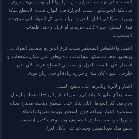
المفاجئة في درجات الحرارة بين النهار والليل، وده شيء معروف
في مكة. الجو بيكون شديد الحرارة في النهار، صيانه الاسطح بمكة
وبيبرد نسبيًا في الليل. التغير ده بيأثر على كل المواد اللي موجودة
فوق السطح، سواء كانت خرسانة أو عزل أو حتى طبقات
التشطيب.
التمدد والانكماش المستمر بسبب فرق الحرارة بيضعف المواد دي،
وبيخليها تفقد تماسكها. مع الوقت، ده بيظهر على شكل تشققات أو
انفصال في طبقات العزل، وده بيخلي السطح عرضة لأي ضرر
خارجي، سواء كان مية أو حرارة زيادة أو حتى رياح قوية.
الغبار والأتربة وتأثيرها على سطح المبنى
مكة بيعدّي عليها كميات كبيرة من الغبار والرياح المحملة بالرمال،
ودي من أكتر العوامل اللي بتأثر على السطح وبتخليه محتاج صيانة
مستمرة. الغبار بيتراكم فوق السطح، وبيمنع تصريف المياه
بسهولة، وبيسد مصارف التصريف. وده لوحده كفيل إنه يسبب
تجمع مياه بعد المطر، ويساعد على تآكل العزل.