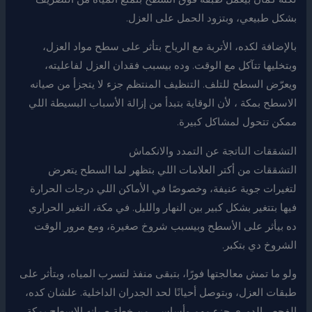
بشكل طبيعي، وبتزود الحمل على العزل.
بالإضافة لكده، الأتربة مع الرياح بتأثر على سطح مواد العزل،
وبتخليها تتآكل مع الوقت. وده بيسبب فقدان العزل لفاعليته،
ويعرّض السطح للتلف. التنظيف المنتظم جزء لا يتجزأ من صيانه
الاسطح بمكة ، لأن الوقاية بتبدأ من إزالة الأسباب البسيطة اللي
ممكن تتحول لمشاكل كبيرة.
التشققات الناتجة عن التمدد والانكماش
التشققات من أكتر العلامات اللي بتظهر لما السطح يتعرض
لتغيرات جوية عنيفة، وخصوصًا في الأماكن اللي درجات الحرارة
فيها بتتغير بشكل كبير بين النهار والليل. في مكة، التغير الحراري
ده بيأثر على الأسطح وبيسبب شروخ صغيرة، ومع مرور الوقت
الشروخ دي بتكبر.
ولو ما تمش معالجتها فورًا، بتبقى منفذ لتسرب المياه، وبتأثر على
طبقات العزل، وبتوصل أحيانًا لحد الجدران الداخلية. علشان كده،
الفحص الدوري جزء مهم وأساسي من خطة صيانه الاسطح بمكة ،