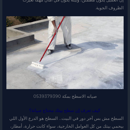
الظروف الجوية.
صيانه الاسطح بمكة 0539379390
كيف تعرف إن سطح بيتك محتاج صيانة؟
السطح مش بس آخر دور في البيت… السطح هو الدرع الأول اللي
بيحمي بيتك من كل العوامل الخارجية، سواء كانت حرارة، أمطار،