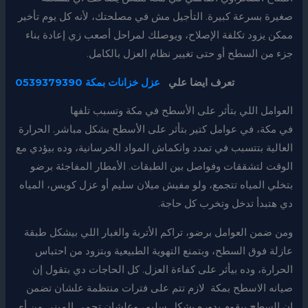
صغيرة بسرعة كبيرة. التأجيل مش في مصلحتك، لأنه كل يوم تأخير
ممكن يزود تكلفة الإصلاح، ويوصلك لمراحل أصعب زي إعادة بناء
جزء من السطح أو حتى تغيير نظام العزل بالكامل.
تعرف ايضا علي
عزل خزانات بمكة 0539379390
العوامل اللي بتأثر على الأسطح في مكة وتسبب تلفها
في مكة، في عوامل كتير بتأثر على الأسطح بشكل مباشر. الحرارة
العالية بتتسبب في تمدد وانكماش المواد الخرسانية، وده بيؤدي مع
الوقت لتشققات وفواصل بين الطبقات. الأمطار المفاجئة برضو
بتخلي المياه تتجمع، ولو مفيش ميلان سليم أو عزل كويس، المياه
دي هتبدأ تدخل وتخرب كل حاجة.
ومن ضمن العوامل برضو، تراكم الأتربة والغبار اللي بيشكل طبقة
عازلة فوق السطح، وبتمنع التهوية الطبيعية وبتزود من احتباس
الحرارة، وده بيأثر على كفاءة العزل. كل الحاجات دي بتقول إن
صيانه الاسطح بمكة لازم تتم على فترات منتظمة علشان تضمن
إن السطح بيقوم بدوره بشكل سليم، وعلشان تحمي المبنى من أي