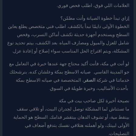
العلامات اللي فوق، اطلب فحص فوري.
إزاي تبدأ خطوة الصيانة وأنت مطمّن؟
الخطوة الأولى دايمًا تبدأ بالكشف. اطلب فني متخصص يطلع يعاين
السطح ويستخدم أجهزة حديثة تكشف أماكن التسرب، وفحص
شامل للعزل والميول ومصارف المياه. بعد الكشف، بيتم تحديد نوع
المشكلة، ويتم اقتراح الحل المناسب سواء إصلاح أو إعادة عزل.
لو أنت في مكة، فأنت أكيد محتاج جهة عندها خبرة في التعامل مع
جو المدينة القاسي. صيانه الاسطح بمكة وعلشان كده، بنرشحلك
خدماتنا في شركة
الصقر
، المتخصصة في صيانه الاسطح بمكة
بأحدث الأساليب، وخبرة طويلة في السوق.
نصيحة أخيرة لكل صاحب بيت في مكة
ما تستناش لما المشكلة توصل لجدران البيت، أو تلاقي سقف
بينقط مية، أو تشوف الدهان بيتقشر قدامك. السطح هو الحماية
الأولى لبيتك، ولو أهملته هتلاقي نفسك بتدفع أضعاف في
التصليحات.