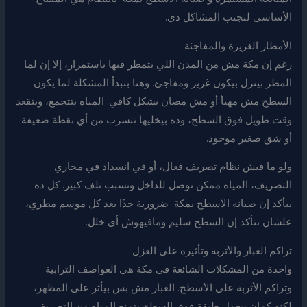
الأساسي لتجنب المشاكل دي.
الأمطار الغزيرة والمفاجئة
رغم إن مكة مش من المدن اللي بتمطر فيها باستمرار، إلا إن لما
المطر بينزل بيكون غزير ومفاجئ. وهنا بتبدأ المشكلة لما يكون
السطح مش مهيأ أو مش مصان بشكل كافي. المياه بتتجمع، وبتقعد
وقت طويل فوق السطح، وده بيخليها تتسرب من أي نقطة ضعيفة
أو شق صغير موجود.
ولو ما فيش نظام تصريف فعال، أو في انسداد في مجاري
التصريف، المياه ممكن توصل للداخل وتسبب تلف كبير. كل ده
بيأكد إن صيانه الاسطح بمكة ضرورية جدًا بعد كل موسم مطري،
علشان تتأكد إن السطح سليم ومافيهوش أي خلل.
تراكم الغبار والأتربة وتأثيره على العزل
واحدة من المشكلات الشائعة في مكة هي العواصف الترابية
وتراكم الأتربة على الأسطح. الغبار مش بس بيأثر على المظهر،
لكنه كمان بيعمل طبقة فوق السطح بتمنع المياه من التصريف