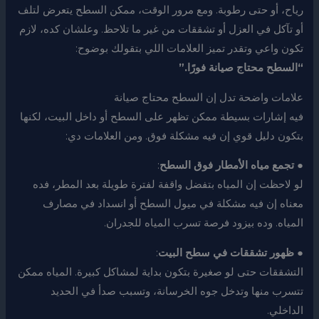
رياح، أو حتى رطوبة. ومع مرور الوقت، ممكن السطح يتعرض لتلف
أو تآكل في العزل أو تشققات من غير ما تلاحظ. وعلشان كده، لازم
تكون واعي وتقدر تميز العلامات اللي بتقولك بوضوح:
“السطح محتاج صيانة فورًا.”
علامات واضحة تدل إن السطح محتاج صيانة
فيه إشارات بسيطة ممكن تظهر على السطح أو داخل البيت، لكنها
بتكون دليل قوي إن فيه مشكلة فوق. ومن العلامات دي:
●
تجمع مياه الأمطار فوق السطح
:
لو لاحظت إن المياه بتفضل واقفة لفترة طويلة بعد المطر، فده
معناه إن فيه مشكلة في ميول السطح أو انسداد في مصارف
المياه. وده بيزود فرصة تسرب المياه للجدران.
●
ظهور تشققات في سطح البيت
:
التشققات حتى لو صغيرة بتكون بداية لمشاكل كبيرة. المياه ممكن
تتسرب منها وتدخل جوه الخرسانة، وتسبب صدأ في الحديد
الداخلي.