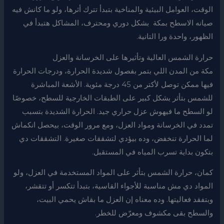
الوقت، العوامل البيئية والمناخية بتبدأ تترك أثرها، ولو ما كانش فيه
صيانه الاسطح بمكة بشكل دوري ومحترف، المشاكل هتبدأ في
الظهور، واحدة ورا التانية.
حرارة الشمس العالية وتأثيرها على الخرسانة والعزل
مكة من المدن اللي بتمر بفصول شديدة الحرارة، ودرجات الحرارة
فيها ممكن توصل لأكتر من 45 درجة مئوية. الأشعة المباشرة
للشمس بتأثر بشكل كبير على الطبقات الخارجية للسطح، خصوصًا
لو السطح ما فيهوش عزل حراري جيد. الحرارة الشديدة بتسبب
تمدد في الخرسانة ومواد العزل، ومع مرور الوقت، بيحصل انكماش
لما الحرارة تنخفض، وده بيؤدي لتشققات صغيرة. التشققات دي
بتكون بداية تسرب المياه في المستقبل.
كمان، حرارة الشمس بتأثر على المواد المستخدمة في العزل، ولو
المواد دي مش مناسبة للأجواء القاسية، بتبدأ تتكسر أو تتقشر،
وبتفقد فعاليتها. وده معناه إن العزل ما بقاش يحمي البيت،
والسطح بقى مكشوف ومعرّض للخطر.