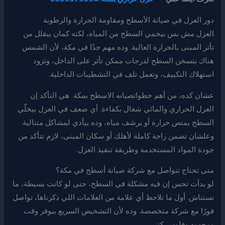
دور العزل في صيانة الأسطح ومقاومة الحرارة والرطوبة
العزل مش بس بيحمي السطح من المياه، لكنه كمان بيقلل من
تأثر المبنى بالحرارة العالية. وده مهم جدًا في مكة، لأن الشمس
هناك بتسخن السطح لدرجات ممكن تأثر على الداخل، وتزود
استهلاك التكييف، وتعمل تلف في التشطيبات الداخلية.
عشان كده، من أهم خطواتصيانه الاسطح بمكة هي التأكد إن
العزل الحراري والمائي شغال بكفاءة. أي ضعف في العزل بيخلّي
السطح يمتص حرارة أو يرشف مياه، وده بيأدي لمشاكل متتالية.
وعلشان تضمن راحة كاملة لأهلك أو سكان المبنى، لازم تتأكد من
جودة المواد المستخدمة وطريقة تنفيذ العزل.
متى تحتاج تتواصل مع شركة صيانة أسطح في مكة؟
لو بدأت تحس إن فيه مشكلة في السطح، حتى لو كانت بسيطة، ما
تستناش. أول ما تلاحظ أي علامة من العلامات اللي ذكرناها، تواصل
فورًا مع شركة متخصصة. وده لأن التشخيص السريع بيوفر وقت
ومجهود وفلوس كتير.