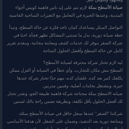
صيانة الأسطح بمكة
لازم تتم على إيد ناس فاهمة كويس أجواء
المدينة، وعندها الخبرة في التعامل مع التغيرات المناخية القاسية.
التواصل المبكر بيساعدك كمان تاخد فكرة عن حالة السطح، وتبدأ
خطة صيانة دورية، بدل ما تستنى المشاكل تظهر فجأة. احنا في
شركة الصقر بنوفر لك خدمات كشف ومعاينة مجانية، وبنقدم تقرير
كامل عن حالة السطح وأفضل الحلول المتاحة.
ليه لازم تختار شركة محترفة لصيانة الأسطح؟
السطح مش مكان للتجارب، وأي خطأ في الصيانة أو العزل ممكن
يكلفك كتير بعد كده. علشان كده، مهم جدًا تختار شركة عندها
خبرة، وبتشتغل بخامات أصلية، وفنيين مدربين.
صيانه الاسطح بمكة محتاجة شركة فاهمة طبيعة الجو، وتقدر تختار
لك أفضل الحلول بأقل تكلفة، وبطريقة تضمن راحة بالك لسنين.
شركتنا “الصقر” عندها سجل حافل في صيانة الأسطح بمكة،
ومتابعة دورية بعد التنفيذ، وضمان على الشغل. لأن هدفنا الأساسي
إن العميل يكون مطمئن، وبيته يكون في أمان مهما تغيرت