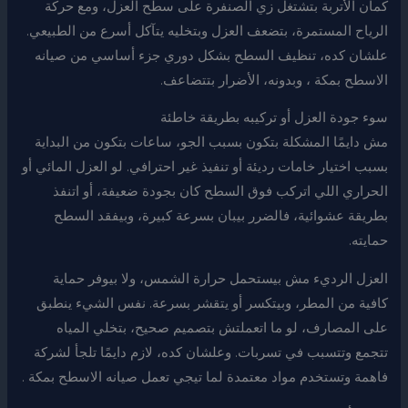
كمان الأتربة بتشتغل زي الصنفرة على سطح العزل، ومع حركة
الرياح المستمرة، بتضعف العزل وبتخليه يتآكل أسرع من الطبيعي.
علشان كده، تنظيف السطح بشكل دوري جزء أساسي من صيانه
الاسطح بمكة ، وبدونه، الأضرار بتتضاعف.
سوء جودة العزل أو تركيبه بطريقة خاطئة
مش دايمًا المشكلة بتكون بسبب الجو، ساعات بتكون من البداية
بسبب اختيار خامات رديئة أو تنفيذ غير احترافي. لو العزل المائي أو
الحراري اللي اتركب فوق السطح كان بجودة ضعيفة، أو اتنفذ
بطريقة عشوائية، فالضرر بيبان بسرعة كبيرة، وبيفقد السطح
حمايته.
العزل الرديء مش بيستحمل حرارة الشمس، ولا بيوفر حماية
كافية من المطر، وبيتكسر أو يتقشر بسرعة. نفس الشيء ينطبق
على المصارف، لو ما اتعملتش بتصميم صحيح، بتخلي المياه
تتجمع وتتسبب في تسربات. وعلشان كده، لازم دايمًا تلجأ لشركة
فاهمة وتستخدم مواد معتمدة لما تيجي تعمل صيانه الاسطح بمكة .