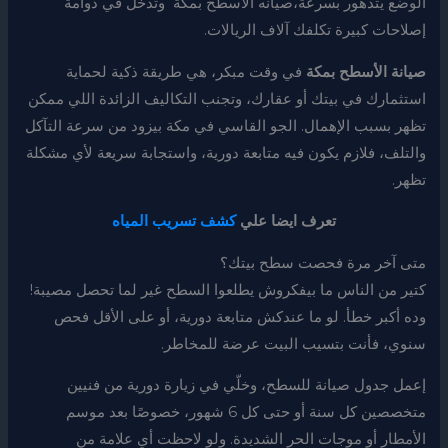
الوضع يتدهور بسرعة،صيانه الاسطح بمكة وتدخل في دوامة
إصلاحات كبيرة تكلفك آلاف الريالات.
صيانة الأسطح بمكة
في وقت مبكر، هي طريقة ذكية لحماية
استثمارك في بيتك أو عقارك، وتجنب التكاليف الزائدة اللي ممكن
تظهر بسبب الإهمال. الجو القاسي في مكة بيزود من سرعة التآكل
والتلف، فلازم يكون فيه متابعة دورية، واستجابة سريعة لأي مشكلة
تظهر.
تعرف ايضا علي
كشف تسريب المياه
متى آخر مرة فحصت سطح بيتك؟
كتير من الناس ما بيفكروش يطلعوا السطح غير لما تحصل مصيبة!
وده أكبر خطأ. لو ما عندكش متابعة دورية، أو على الأقل فحص
سنوي، فأنت بتسيب البيت عرضة للمخاطر.
إعمل جدول صيانة للسطح، وخلّي في زيارة دورية من فنيين
متخصصين كل سنة أو حتى كل 6 شهور، خصوصًا بعد موسم
الأمطار أو موجات الحر الشديدة. ولو لاحظت أي علامة من