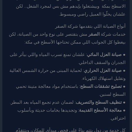
الاسطح بمكة وبيشتغلوا بإيدهم مش بس لمجرد الشغل… لكن
علشان يخلّوا العميل راضي ومبسوط.
أنواع الصيانة اللي بتقدمها شركة الصقر
خدمات شركة
الصقر
مش بتقتصر على نوع واحد من الصيانة، لكن
بيغطوا كل الجوانب اللي ممكن تحتاجها الأسطح في مكة:
●
صيانة العزل المائي
: علشان تمنع تسرب المياه واللي بيأثر على
الجدران والسقف الداخلي.
●
صيانة العزل الحراري
: لحماية المبنى من حرارة الشمس العالية
وتقليل استهلاك الكهرباء.
●
تصليح تشققات السطح
: باستخدام مواد معالجة متينة تحمي
السطح لسنين.
●
تنظيف السطح والتصريف
: لضمان عدم تجمع المياه بعد المطر.
●
معالجة الأسطح القديمة
: وتجديدها بخامات حديثة وبأسلوب
احترافي.
كل خدمة من دول بتتم بناءً على فحص مبدأي للمكان، وبتتقدّم