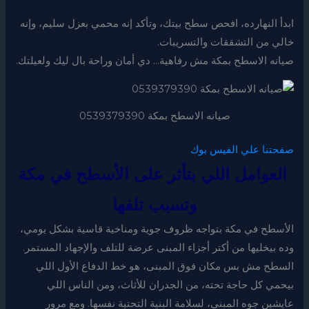
ابدأ النهارده، افحص سطح بيتك، وتأكد إنه محمي بعزل سليم، وإنه
خالي من التشققات والتسريبات.
صيانه الاسطح بمكة مش رفاهية… دي أمان وراحة بال ليك ولعيلتك.
صيانه الاسطح بمكة 0539379390
صفحتنا علي الفيس بوك
العوامل اللي بتأثر على الأسطح في مكة
وتسبب تلفها
الأسطح في مكة بتواجه ظروف جوية ومناخية قاسية بشكل يومي،
وده بيخليها من أكتر أجزاء المبنى عرضة للتلف والإجهاد المستمر.
السطح مش بس مكان فوق المبنى، هو خط الدفاع الأول اللي
بيحمي كل حاجة تحته، من الجدران للأثاث، ومن الناس اللي
عايشين جوه المبنى، لسلامة البنية التحتية نفسها. ومع مرور