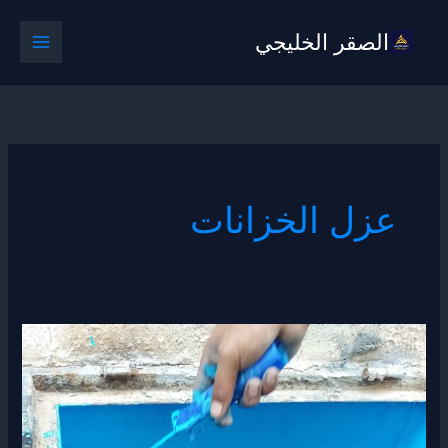
خطي
الصقر الخليجي
لى
لمحتوى
عزل الخزانات
عزل
خزانات
بمكة
0539379390