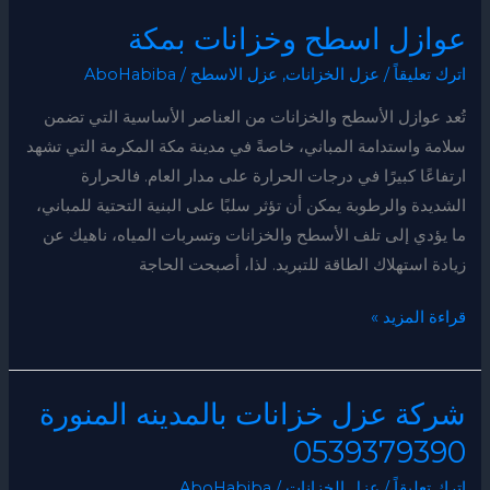
عوازل اسطح وخزانات بمكة
اترك تعليقاً
/
عزل الخزانات
,
عزل الاسطح
/
AboHabiba
تُعد عوازل الأسطح والخزانات من العناصر الأساسية التي تضمن
سلامة واستدامة المباني، خاصةً في مدينة مكة المكرمة التي تشهد
ارتفاعًا كبيرًا في درجات الحرارة على مدار العام. فالحرارة
الشديدة والرطوبة يمكن أن تؤثر سلبًا على البنية التحتية للمباني،
ما يؤدي إلى تلف الأسطح والخزانات وتسربات المياه، ناهيك عن
زيادة استهلاك الطاقة للتبريد. لذا، أصبحت الحاجة
قراءة المزيد »
شركة عزل خزانات بالمدينه المنورة
شركة
عزل
0539379390
خزانات
اترك تعليقاً
/
عزل الخزانات
/
AboHabiba