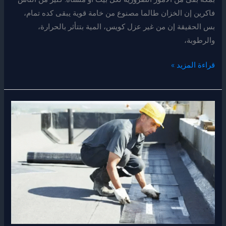
فاكرين إن الخزان طالما مصنوع من خامة قوية يبقى كده تمام،
بس الحقيقة إن من غير عزل كويس، المية بتتأثر بالحرارة،
والرطوبة،
قراءة المزيد »
عوازل
اسطح
وخزانات
بمكة