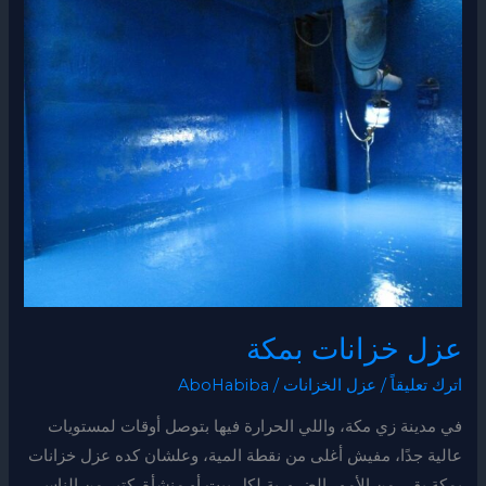
خزانات
بمكة
عزل خزانات بمكة
اترك تعليقاً
/
عزل الخزانات
/
AboHabiba
في مدينة زي مكة، واللي الحرارة فيها بتوصل أوقات لمستويات
عالية جدًا، مفيش أغلى من نقطة المية، وعلشان كده عزل خزانات
بمكة بقى من الأمور الضرورية لكل بيت أو منشأة. كتير من الناس