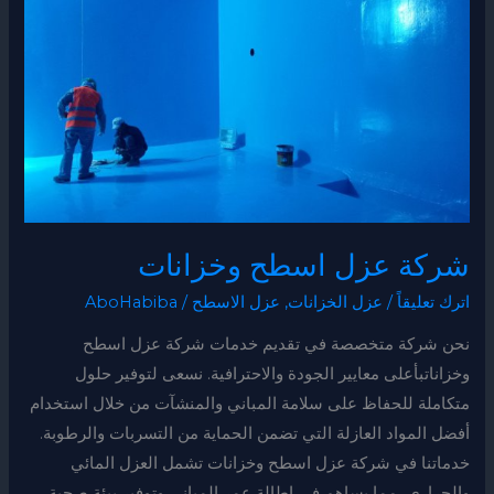
اسطح
وخزانات
شركة عزل اسطح وخزانات
اترك تعليقاً
/
عزل الخزانات
,
عزل الاسطح
/
AboHabiba
نحن شركة متخصصة في تقديم خدمات شركة عزل اسطح
وخزاناتبأعلى معايير الجودة والاحترافية. نسعى لتوفير حلول
متكاملة للحفاظ على سلامة المباني والمنشآت من خلال استخدام
أفضل المواد العازلة التي تضمن الحماية من التسربات والرطوبة.
خدماتنا في شركة عزل اسطح وخزانات تشمل العزل المائي
والحراري، مما يساهم في إطالة عمر المباني وتوفير بيئة صحية