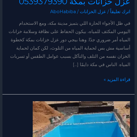
عزل خزانات بمكة 0539379390
اترك تعليقاً
/
عزل الخزانات
/
AboHabiba
في ظل الأجواء الحارة اللي بتميز مدينة مكة، ومع الاستخدام
اليومي المكثف للمياه، بيكون الحفاظ على نظافة وسلامة خزانات
المياه أمر ضروري جدًا. وهنا بيجي دور عزل خزانات بمكة كخطوة
أساسية مش بس لحماية المياه من التلوث، لكن كمان لحماية
الخزان نفسه من التلف والتآكل بسبب عوامل الطقس أو تسربات
المياه. الناس في مكة دايمًا […]
قراءة المزيد »
عزل
خزانات
المياه
بمكة