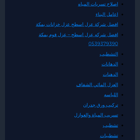
صلاح تسربات المياه
عامل البناء
فضل شركة عزل اسطح عزل خزانات بمكة
فضل شركه عزل اسطح – عزل فوم بمكة
053937939
لتشطيب
لدهانات
لدهنات
لعزل المائي الشفاف
للياسه
ركيب ورق جدران
سريب المياة والعوازل
شطيب
شطيبات