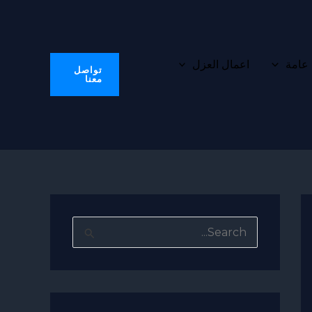
 عامة
اعمال العزل
تواصل
معنا
ا
ل
ب
ح