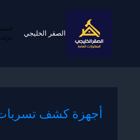
خطي
لى
لمحتوى
الصفحه
الصقر الخليجي
خزانات
أجهزة كشف تسربات ال