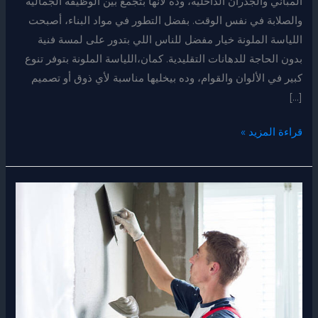
المباني والجدران الداخلية، وده لأنها بتجمع بين الوظيفة الجمالية
والصلابة في نفس الوقت. بفضل التطور في مواد البناء، أصبحت
اللياسة الملونة خيار مفضل للناس اللي بتدور على لمسة فنية
بدون الحاجة للدهانات التقليدية. كمان،اللياسة الملونة بتوفر تنوع
كبير في الألوان والقوام، وده بيخليها مناسبة لأي ذوق أو تصميم
[…]
قراءة المزيد »
لياسة
الجدران
الداخلية
باستخدام
الآلات
الحديثة