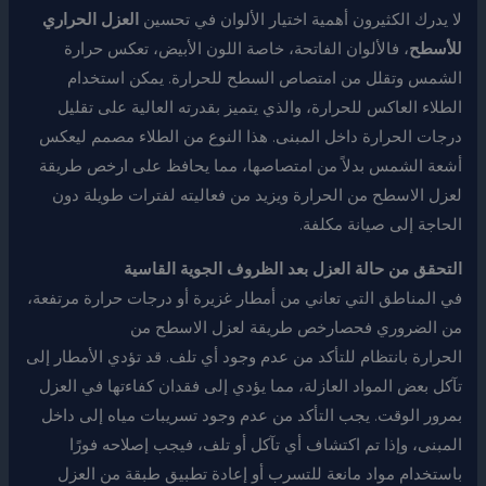
لا يدرك الكثيرون أهمية اختيار الألوان في تحسين
العزل الحراري
للأسطح
، فالألوان الفاتحة، خاصة اللون الأبيض، تعكس حرارة
الشمس وتقلل من امتصاص السطح للحرارة. يمكن استخدام
الطلاء العاكس للحرارة، والذي يتميز بقدرته العالية على تقليل
درجات الحرارة داخل المبنى. هذا النوع من الطلاء مصمم ليعكس
أشعة الشمس بدلاً من امتصاصها، مما يحافظ على ارخص طريقة
لعزل الاسطح من الحرارة ويزيد من فعاليته لفترات طويلة دون
الحاجة إلى صيانة مكلفة.
التحقق من حالة العزل بعد الظروف الجوية القاسية
في المناطق التي تعاني من أمطار غزيرة أو درجات حرارة مرتفعة،
من الضروري فحصارخص طريقة لعزل الاسطح من
الحرارة بانتظام للتأكد من عدم وجود أي تلف. قد تؤدي الأمطار إلى
تآكل بعض المواد العازلة، مما يؤدي إلى فقدان كفاءتها في العزل
بمرور الوقت. يجب التأكد من عدم وجود تسريبات مياه إلى داخل
المبنى، وإذا تم اكتشاف أي تآكل أو تلف، فيجب إصلاحه فورًا
باستخدام مواد مانعة للتسرب أو إعادة تطبيق طبقة من العزل