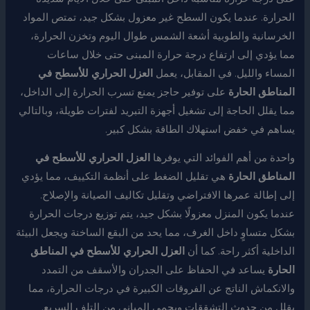
الحرارة. عندما يكون السطح غير معزول بشكل جيد، تمتص المواد
الخرسانية والطوبية أشعة الشمس طوال اليوم وتخزن الحرارة،
مما يؤدي إلى ارتفاع درجة حرارة المبنى حتى خلال ساعات
المساء والليل. في المقابل، يعمل
العزل الحراري للأسطح في
المناطق الحارة
على توفير حاجز يمنع تسرب الحرارة إلى الداخل،
مما يقلل الحاجة إلى تشغيل أجهزة التبريد لفترات طويلة، وبالتالي
يساهم في خفض استهلاك الطاقة بشكل كبير.
واحدة من أهم الفوائد التي يوفرها
العزل الحراري للأسطح في
المناطق الحارة
هي تقليل الضغط على أنظمة التكييف، مما يؤدي
إلى إطالة عمرها الافتراضي وتقليل تكاليف الصيانة والإصلاح.
عندما يكون المنزل معزولًا بشكل جيد، يتم توزيع درجات الحرارة
بشكل متساوٍ داخل الغرف، مما يحد من البقع الساخنة ويجعل البيئة
الداخلية أكثر راحة. كما أن
العزل الحراري للأسطح في المناطق
الحارة
يساعد في الحفاظ على الجدران والأسقف من التمدد
والانكماش الناتج عن الفروقات الكبيرة في درجات الحرارة، مما
يقلل من حدوث التشققات ويحمي المباني من التلف السريع.