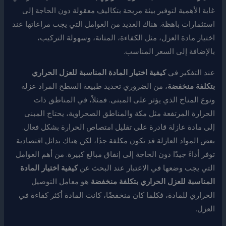
غاية الأهمية لتوفير بيئة مريحة بتكاليف معقولة دون الحاجة إلى
استثمارات باهظة. هناك العديد من العوامل التي يجب مراعاتها عند
اختيار مادة العزل، مثل الكفاءة، المتانة، وسهولة التركيب،
بالإضافة إلى السعر المناسب.
عند التفكير في
كيفية اختيار المادة المناسبة للعزل الحراري
بتكلفة منخفضة
، من الضروري تحديد طبيعة السطح المراد عزله
ونوع المناخ الذي يؤثر على المبنى. فمثلاً، في المناطق ذات
الحرارة المرتفعة مثل مكة والمناطق الصحراوية، يحتاج المبنى
إلى مادة عازلة قادرة على تقليل امتصاص الحرارة بشكل فعال.
بعض المواد العازلة قد تكون مكلفة جدًا، لكن هناك بدائل اقتصادية
توفر أداءً جيدًا دون الحاجة إلى إنفاق مبالغ كبيرة. من أهم العوامل
التي يجب وضعها في الاعتبار عند البحث عن
كيفية اختيار المادة
المناسبة للعزل الحراري بتكلفة منخفضة
هو معامل التوصيل
الحراري للمادة، فكلما كان منخفضًا، كانت المادة أكثر كفاءة في
العزل.