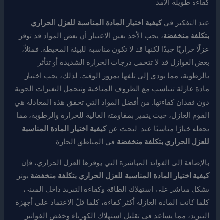
كفاءة طويلة الأمد.
عند التفكير في
كيفية اختيار المادة المناسبة للعزل الحراري
بتكلفة منخفضة
، يجب الأخذ بعين الاعتبار أن بعض المواد قد توفر
عزلًا حراريًا جيدًا لكنها قد لا تكون مناسبة للبيئة المحيطة. فمثلاً،
بعض العوازل قد لا تتحمل درجات الحرارة الشديدة أو تتأثر
بالرطوبة، مما يؤدي إلى تلفها بمرور الوقت. لذلك، يجب اختيار
مادة عازلة تتناسب مع الظروف المناخية وتتحمل التغيرات الجوية
دون فقدان كفاءتها. من أفضل المواد التي تحقق هذه المعادلة هي
الفوم العازل، حيث يتميز بمقاومته العالية للحرارة والرطوبة، مما
يجعله خيارًا مناسبًا عند البحث عن
كيفية اختيار المادة المناسبة
للعزل الحراري بتكلفة منخفضة
في المناطق الحارة.
بالإضافة إلى الفوائد المباشرة التي يوفرها العزل الحراري، فإن
كيفية اختيار المادة المناسبة للعزل الحراري بتكلفة منخفضة
يؤثر
بشكل مباشر على استهلاك الطاقة وكفاءة التبريد داخل المبنى.
كلما كانت المادة العازلة أكثر كفاءة، كلما قلّ الاعتماد على أجهزة
التبريد، مما يساعد في تقليل استهلاك الكهرباء وخفض الفواتير