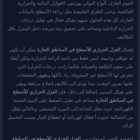
الفوم العازل، ألواح البولي يوريثين، العوازل المائية والحرارية
العاكسة، وحتى الطرق الطبيعية مثل زراعة الأسطح بالنباتات
العازلة. كل هذه الحلول تسهم بشكل فعال في تقليل درجات
الحرارة الداخلية وتساعد على تحقيق بيئة مريحة داخل المنزل بأقل
التكاليف.
إهمال
العزل الحراري للأسطح في المناطق الحارة
يمكن أن يكون
له عواقب وخيمة، ليس فقط من ناحية الراحة الحرارية ولكن أيضًا
على صعيد التكلفة والصيانة. فكلما زادت درجات الحرارة التي
تتعرض لها الأسطح غير المعزولة، زاد تآكلها وظهور التشققات
عليها بمرور الوقت، مما يؤدي إلى تكاليف إصلاح مرتفعة ويؤثر
على هيكل المبنى. إضافةً إلى ذلك، فإن
العزل الحراري للأسطح
في المناطق الحارة
يساعد في تقليل الضغط على البنية التحتية
الكهربائية، حيث يقلل الحاجة إلى التبريد المستمر، وبالتالي يقلل
من احتمالية حدوث أعطال كهربائية أو انقطاع التيار بسبب التحميل
الزائد.
لتحقيق أقصى استفادة من
العزل الحراري للأسطح في المناطق