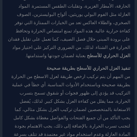
الحارقة، الأمطار الغزيرة، وتقلبات الطقس المستمرة. المواد
العازلة مثل الفوم البولي يوريثين، ألواح البوليسترين، الصوف
الصخري، والطلاء العاكس تعد من الخيارات الممتازة التي توفر
كفاءة حرارية عالية. هذه المواد تمنع امتصاص الحرارة وتحافظ
على برودة المبنى خلال فصل الصيف، كما تعمل على تقليل فقدان
الحرارة في الشتاء. لذلك، من الضروري التركيز على اختيار مواد
العزل الحراري للأسطح
بعناية لضمان جودتها واستدامتها.
تنفيذ العزل الحراري للأسطح بطريقة صحيحة
من المهم أن يتم تركيب ارخص طريقة لعزل الاسطح من الحرارة
بطريقة صحيحة وباستخدام الأدوات المناسبة. أي خطأ في عملية
التركيب قد يؤدي إلى ظهور فجوات أو شقوق تسمح بتسرب
الحرارة، مما يقلل من كفاءة العزل بشكل كبير. لذلك، يُفضل
الاستعانة بالمتخصصين لضمان تركيب العزل بشكل مثالي، كما
يجب التأكد من أن جميع الفتحات والفواصل مغطاة بشكل كامل
لتجنب تسرب الحرارة. بالإضافة إلى ذلك، يجب الاهتمام بجودة
المادة العازلة وعدم استخدام مواد غير معتمدة قد تتلف بسرعة