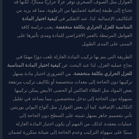
العوازل مثل الصوف الصخري توفر عزلًا حراريًا ممتازًا، لكنها قد
تحتاج إلى طبقة إضافية لحمايتها من الرطوبة، مما قد يزيد من
التكاليف الإجمالية. لذا، عند التفكير في
كيفية اختيار المادة
المناسبة للعزل الحراري بتكلفة منخفضة
، يجب دراسة كافة
العوامل المرتبطة بالعمر الافتراضي للمادة ومدى تأثيرها على
المبنى على المدى الطويل.
الطريقة التي يتم بها تركيب المادة العازلة تلعب دورًا مهمًا في
نجاح عملية العزل، لذا عند البحث عن
كيفية اختيار المادة المناسبة
للعزل الحراري بتكلفة منخفضة
، من الضروري اختيار مادة يسهل
تركيبها دون الحاجة إلى معدات متخصصة أو تكاليف تركيب مرتفعة.
بعض المواد مثل الطلاء العاكس أو الحصى الأبيض يمكن تركيبها
بسهولة دون الحاجة إلى تدخل متخصصين، مما يساعد في تقليل
التكاليف الإضافية. كما أن بعض العوازل مثل ألواح البولي يوريثين
تأتي بتصميم جاهز يسهل تثبيته على السطح دون الحاجة إلى
عمليات معقدة. لذلك، من المهم أن يكون اختيار المادة العازلة
مبنيًا على سهولة التركيب وعدم الحاجة إلى صيانة متكررة لضمان