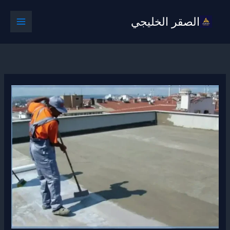
خطي
الصقر الخليجي
لى
لمحتوى