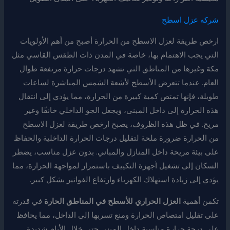
شركه عزل اسطح
ارخص طريقة لعزل الاسطح من الحرارة أصبح من أهم الأولويات
التي يجب الاهتمام بها، خاصة في المدن ذات الطقس القاسي مثل
مكة وغيرها من المناطق التي تشهد درجات حرارة مرتفعة طوال
العام. عندما تتعرض الأسطح لأشعة الشمس المباشرة لساعات
طويلة، فإنها تمتص كمية كبيرة من الحرارة، مما يؤدي إلى انتقال
هذه الحرارة إلى داخل المبنى، ويجعل الجو الداخلي خانقًا وغير
مريح. في ظل هذه الظروف، يصبح ارخص طريقة لعزل الاسطح
من الحرارة ضرورة ملحة لتقليل درجات الحرارة الداخلية والحفاظ
على بيئة مريحة داخل المنازل والمباني. بدون عزل مناسب، يضطر
السكان إلى تشغيل أجهزة التكييف باستمرار لمواجهة الحرارة، مما
يؤدي إلى زيادة استهلاك الكهرباء وارتفاع الفواتير بشكل كبير.
تكمن أهمية
العزل الحراري للأسطح في المناطق الحارة
في قدرته
على تقليل امتصاص الحرارة ومنع تسربها إلى الداخل، مما يحافظ
على درجة حرارة مناسبة داخل المبنى حتى خلال الأيام شديدة