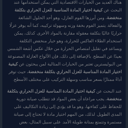
هناك العديد من الخيارات الاقتصادية التي يمكن استخدامها عند
البحث عن
كيفية اختيار المادة المناسبة للعزل الحراري بتكلفة
منخفضة
، ومن أبرزها الفوم العازل، وهو أحد الحلول الشائعة
والفعالة. يتميز الفوم بخفة وزنه وسهولة تركيبه، كما أنه يوفر عزلًا
حراريًا عاليًا بتكلفة معقولة مقارنة بالمواد الأخرى. كذلك، يمكن
استخدام الطلاء العاكس للحرارة، وهو خيار منخفض التكلفة
ويساعد في تقليل امتصاص الحرارة من خلال عكس أشعة الشمس
بعيدًا عن السطح. بالإضافة إلى ذلك، فإن الألواح العازلة المصنوعة
من البوليسترين تعتبر من الخيارات المثالية لمن يبحثون عن
كيفية
اختيار المادة المناسبة للعزل الحراري بتكلفة منخفضة
، حيث توفر
أداءً ممتازًا بسعر مناسب وسهلة التركيب على مختلف الأسطح.
عند البحث عن
كيفية اختيار المادة المناسبة للعزل الحراري بتكلفة
منخفضة
، يجب مراعاة أن بعض المواد قد تتطلب صيانة دورية
للحفاظ على كفاءتها، وهو ما قد يؤدي إلى زيادة التكاليف على
المدى الطويل. لذلك، من المهم اختيار مادة لا تحتاج إلى صيانة
مستمرة وتتمتع بمتانة طويلة الأمد. على سبيل المثال، بعض