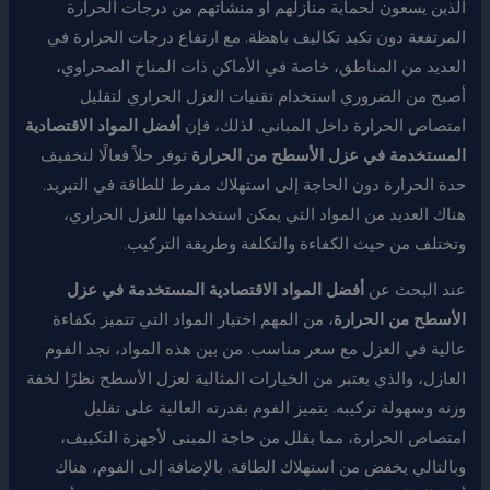
الذين يسعون لحماية منازلهم أو منشآتهم من درجات الحرارة
المرتفعة دون تكبد تكاليف باهظة. مع ارتفاع درجات الحرارة في
العديد من المناطق، خاصة في الأماكن ذات المناخ الصحراوي،
أصبح من الضروري استخدام تقنيات العزل الحراري لتقليل
امتصاص الحرارة داخل المباني. لذلك، فإن
أفضل المواد الاقتصادية
المستخدمة في عزل الأسطح من الحرارة
توفر حلاً فعالًا لتخفيف
حدة الحرارة دون الحاجة إلى استهلاك مفرط للطاقة في التبريد.
هناك العديد من المواد التي يمكن استخدامها للعزل الحراري،
وتختلف من حيث الكفاءة والتكلفة وطريقة التركيب.
عند البحث عن
أفضل المواد الاقتصادية المستخدمة في عزل
الأسطح من الحرارة
، من المهم اختيار المواد التي تتميز بكفاءة
عالية في العزل مع سعر مناسب. من بين هذه المواد، نجد الفوم
العازل، والذي يعتبر من الخيارات المثالية لعزل الأسطح نظرًا لخفة
وزنه وسهولة تركيبه. يتميز الفوم بقدرته العالية على تقليل
امتصاص الحرارة، مما يقلل من حاجة المبنى لأجهزة التكييف،
وبالتالي يخفض من استهلاك الطاقة. بالإضافة إلى الفوم، هناك