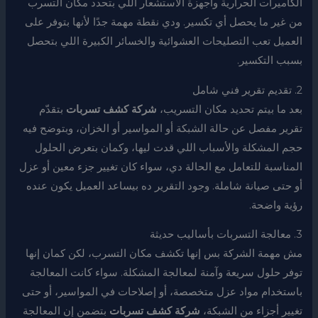
الكاميرات الحرارية وأجهزة الاستشعار اللي بتحدد مكان التسرب
من غير ما يحصل أي تكسير. ودي نقطة مهمة جدًا لأنها بتوفر على
العميل تعب التصليحات العشوائية والخسائر الكبيرة اللي بتحصل
بسبب التكسير.
2. تقديم تقرير فني شامل
بعد ما بيتم تحديد مكان التسريب،
شركة كشف تسربات
بتقدّم
تقرير مفصل عن حالة الشبكة أو المواسير أو الخزان، وبتوضح فيه
حجم المشكلة والأسباب اللي قدت ليها، وكمان بتعرض الحلول
المناسبة للتعامل مع الحالة دي، سواء كان تغيير جزء معين أو عزل
أو حتى صيانة شاملة. وجود التقرير ده بيساعد العميل يكون عنده
رؤية واضحة.
3. معالجة التسربات بأساليب حديثة
مش مهمة الشركة بس إنها تكشف مكان التسرب، لكن كمان إنها
توفر حلول سريعة وآمنة لمعالجة المشكلة. سواء كانت المعالجة
باستخدام مواد عزل متخصصة، أو إصلاحات في المواسير، أو حتى
تغيير أجزاء من الشبكة،
شركة كشف تسربات
بتضمن إن المعالجة