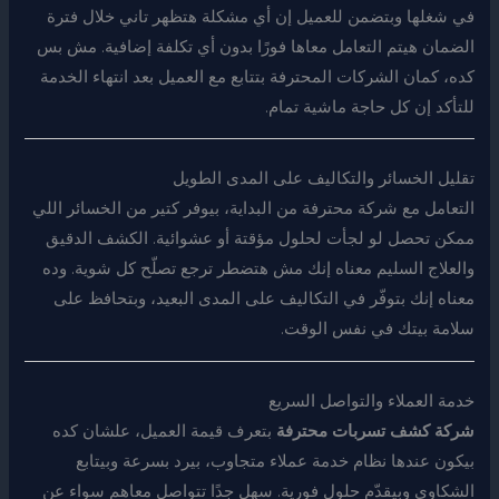
في شغلها وبتضمن للعميل إن أي مشكلة هتظهر تاني خلال فترة
الضمان هيتم التعامل معاها فورًا بدون أي تكلفة إضافية. مش بس
كده، كمان الشركات المحترفة بتتابع مع العميل بعد انتهاء الخدمة
للتأكد إن كل حاجة ماشية تمام.
تقليل الخسائر والتكاليف على المدى الطويل
التعامل مع شركة محترفة من البداية، بيوفر كتير من الخسائر اللي
ممكن تحصل لو لجأت لحلول مؤقتة أو عشوائية. الكشف الدقيق
والعلاج السليم معناه إنك مش هتضطر ترجع تصلّح كل شوية. وده
معناه إنك بتوفّر في التكاليف على المدى البعيد، وبتحافظ على
سلامة بيتك في نفس الوقت.
خدمة العملاء والتواصل السريع
شركة كشف تسربات محترفة
بتعرف قيمة العميل، علشان كده
بيكون عندها نظام خدمة عملاء متجاوب، بيرد بسرعة وبيتابع
الشكاوى وبيقدّم حلول فورية. سهل جدًا تتواصل معاهم سواء عن