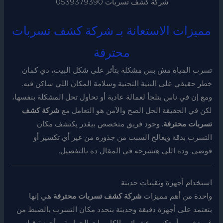
شركة كشف تسربات 0539379390
مميزات الاستعانة بـ شركة كشف تسربات
محترفة
تسرب المياه مش بس مشكلة بتأثر على شكل البيت، دي كمان
خطر حقيقي على البنية التحتية وسلامة المكان اللي ساكن فيه.
ومع إن في ناس بتلجأ لعمالة عادية أو تحاول تحل المشكلة بنفسها،
لكن في الحقيقة الحل الصح والآمن هو التعامل مع
شركة كشف
تسربات محترفة
. وجود فريق متخصص بيقدر يكتشف مكان
التسرب بدقة ويعالج السبب من جذوره من غير أي تكسير أو
فوضى. وده اللي هنشرحه في المقال ده بالتفصيل.
استخدام أجهزة وتقنيات حديثة
واحدة من أهم مميزات
شركة كشف تسربات محترفة
هي إنها
بتعتمد على أجهزة دقيقة وحديثة بتحدد مكان التسرب بالضبط من
غير تخمين أو تكسير عشوائي. الكاميرات الحرارية، وأجهزة قياس