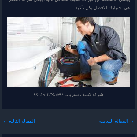
هي اختيارك الأفضل بكل تأكيد.
شركة كشف تسربات 0539379390
→
المقالة السابقة
المقالة التالية
←