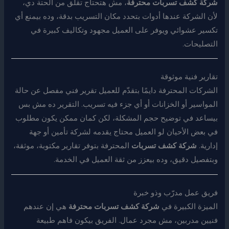
شركة كشف تسربات محترفة
، مش هتحتاج تقلق من الحتة دي،
لأن الشركة عندها أدوات بتحدد مكان التسريب بدقة، وده بيمنع أي
تكسير عشوائي ويوفر على العميل مجهود وتكاليف كبيرة في
التصليحات.
تقارير فنية موثوقة
الشركات المحترفة دايمًا بتقدّم للعميل تقرير فني مفصل عن حالة
المواسير أو الخزانات أو أي جزء فيه تسريب. التقرير ده مش بس
بيساعد في توضيح حجم المشكلة، لكن كمان ممكن يكون مطلوب
في بعض الأحيان لو العميل محتاج يقدمه لشركة تأمين أو جهة
إدارية.
شركة كشف تسربات
المحترفة بتوفر تقارير مكتوبة، موثقة،
وبتفصيل دقيق، وده بيعزز من ثقة العميل في الخدمة.
فريق عمل مدرّب وذو خبرة
الميزة الكبيرة في
شركة كشف تسربات محترفة
هي إن عندهم
فنيين مدربين، مش مجرد عمال. الفريق بيكون فاهم طبيعة