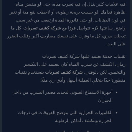
فيه علامات كتير بتدل إن فيه تسرب مياه، حتى لو مفيش مياه
ظاهرة قدامك. لو حسيت بريحة رطوبة، أو لاحظت بقع مية أو تغير
في لون الدهانات، أو حتى فاتورة المياه ارتفعت من غير سبب
واضح، ساعتها لازم تتواصل فورًا مع
شركة كشف تسربات
. كل ما
تدخلت بدري، كل ما وفرت على نفسك مصاريف أكبر وقللت الضرر
على البيت.
تقنيات حديثة تعتمد عليها شركة كشف تسربات
زمان، الكشف عن تسرب المياه كان بيعتمد على التكسير
والتخمين. لكن دلوقتي،
شركة كشف تسربات
بتستخدم تقنيات
متطورة جدًا بتخلي العملية أسهل وأدق. زي مثلًا:
أجهزة الاستماع الصوتي لتحديد مصدر التسرب من داخل
الجدران
الكاميرات الحرارية اللي بتوضح الفروقات في درجات
الحرارة وبتكشف أماكن الرطوبة