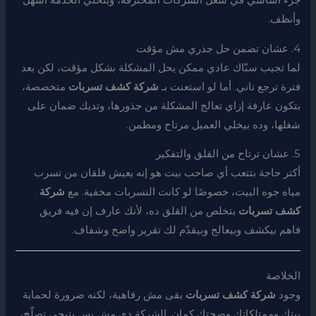
جزء أساسي في شغل الشركات المحترفة، وبتخلي الخدمة أسهل
وأنظف.
4. عشان تضمن حل جذري مش مؤقت
لما تجيب سبّاك عادي ممكن يحل المشكلة بشكل مؤقت، لكن بعد
فترة ترجع تاني. أما لو استعنت بـ
شركة كشف تسربات
متخصصة،
بتكون عارفة إزاي تعالج المشكلة من جذورها، وتديك ضمان على
شغلها، وده بيخلي العميل مرتاح ومطمن.
5. عشان ترتاح من القلق والتفكير
أكتر حاجة بتتعب أي صاحب بيت هو إنه يعيش قلقان من تسرب
مياه جوه البيت، خصوصًا لو كانت التسربات مخفية. مع
شركة
كشف تسربات
بتخلص من القلق ده، لأنك عارف إن فيه فريق
فاهم بيكشف وبيعالج وبيقدّم لك تقرير واضح وشفاف.
الخلاصة
وجود
شركة كشف تسربات
بقى مش رفاهية، لكنه ضرورة لحماية
بيتك وممتلكاتك وصحتك كمان. الشركة دي مش بس بتيجي تصلّح،