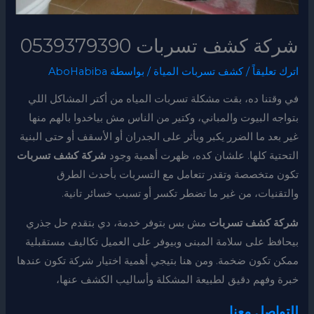
شركة كشف تسربات 0539379390
اترك تعليقاً
/
كشف تسربات المياة
/ بواسطة
AboHabiba
في وقتنا ده، بقت مشكلة تسربات المياه من أكتر المشاكل اللي
بتواجه البيوت والمباني، وكتير من الناس مش بياخدوا بالهم منها
غير بعد ما الضرر يكبر ويأثر على الجدران أو الأسقف أو حتى البنية
التحتية كلها. علشان كده، ظهرت أهمية وجود
شركة كشف تسربات
تكون متخصصة وتقدر تتعامل مع التسربات بأحدث الطرق
والتقنيات، من غير ما تضطر تكسر أو تسبب خسائر تانية.
شركة كشف تسربات
مش بس بتوفر خدمة، دي بتقدم حل جذري
بيحافظ على سلامة المبنى وبيوفر على العميل تكاليف مستقبلية
ممكن تكون ضخمة. ومن هنا بتيجي أهمية اختيار شركة تكون عندها
خبرة وفهم دقيق لطبيعة المشكلة وأساليب الكشف عنها،
للتواصل معنا