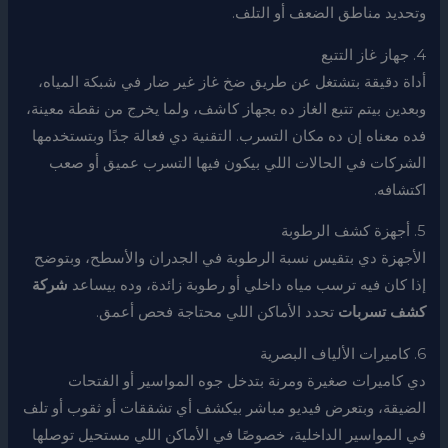
وتحديد مناطق الضعف أو التلف.
4. جهاز غاز التتبع
أداة دقيقة بتشتغل عن طريق ضخ غاز غير ضار في شبكة المياه،
وبعدين بيتم تتبع الغاز ده بجهاز كاشف، ولما يخرج من نقطة معينة،
فده معناه إن ده مكان التسرب. التقنية دي فعالة جدًا وبتستخدمها
الشركات في الحالات اللي بيكون فيها التسرب عميق أو صعب
اكتشافه.
5. أجهزة كشف الرطوبة
الأجهزة دي بتقيس نسبة الرطوبة في الجدران والأسطح، وبتوضح
إذا كان فيه ترسب مياه داخلي أو رطوبة زائدة، وده بيساعد
شركة
كشف تسربات
تحدد الأماكن اللي محتاجة فحص أعمق.
6. كاميرات الألياف البصرية
دي كاميرات صغيرة ومرنة بتدخل جوه المواسير أو الفتحات
الضيقة، وبتعرض فيديو مباشر بيكشف أي تشققات أو ثقوب أو تلف
في المواسير الداخلية، خصوصًا في الأماكن اللي مستحيل توصلها