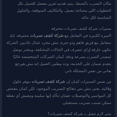
مكان التسرب بالضبط، بيتم تقديم تقرير مفصل للعميل بكل
الخطوات اللي محتاجة تتعمل، والتكاليف المتوقعة، والحلول
المناسبة لكل حالة.
مميزات شركة كشف تسربات محترفة
الميزة الكبيرة في التعامل مع
شركة كشف تسربات
محترفة، إنك
بتتعامل مع فريق فاهم وذو خبرة، مش مجرد عمال عاديين. الشركة
بتكون عارفة إزاي تتصرف في الحالات المختلفة، وبتقدر توصل
لمصدر التسرب بسرعة ودقة. كمان الشركات المتخصصة غالبًا
بتقدم ضمان على الخدمة، وده بيطمن العميل إنه مش هيرجع
يعاني من نفس المشكلة تاني.
من ضمن المميزات كمان إن
شركة كشف تسربات
بتوفر حلول
وقائية، يعني مش بس بتعالج التسريب الموجود، لكن كمان بتفحص
كل المواسير والتوصيلات عشان تتأكد إنها سليمة ومفيش أي نقطة
ممكن تسبب تسريب مستقبلي.
متى لازم تتصل بـ شركة كشف تسربات؟