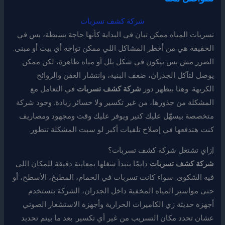
شركة كشف تسربات
تسربات المياه ممكن تبان في البداية كأنها حاجة بسيطة، بس في
الحقيقة هي من أخطر المشاكل اللي ممكن تواجه أي بيت أو مبنى.
الضرر مش بس بيكون في شكل بلل أو مياه ظاهرة، لكن ممكن
يوصل لتآكل الجدران، ضعف البنية، وانتشار العفن والروائح
الكريهة. وهنا بيظهر دور
شركة كشف تسربات
في التعامل مع
المشكلة من جذورها، من غير تكسير ولا خسائر زيادة. وجود شركة
متخصصة بيسهّل عليك كتير ويوفر عليك وقت ومجهود ومصاريف
كنت هتدفعها في إصلاح تلفيات أكبر لو سبت المشكلة تتطور.
إزاي تشتغل شركة كشف تسربات؟
شركة كشف تسربات
دايمًا بتبدأ شغلها بمعاينة دقيقة للمكان اللي
فيه الشكوى. سواء كانت تسربات في الحمام، المطبخ، الأسطح، أو
حتى مواسير المياه المخفية داخل الجدران، الشركة بتستخدم
أجهزة حديثة زي الكاميرات الحرارية وأجهزة الاستشعار الصوتي
عشان تحدد مكان التسريب من غير أي تكسير. بعد ما بيتم تحديد