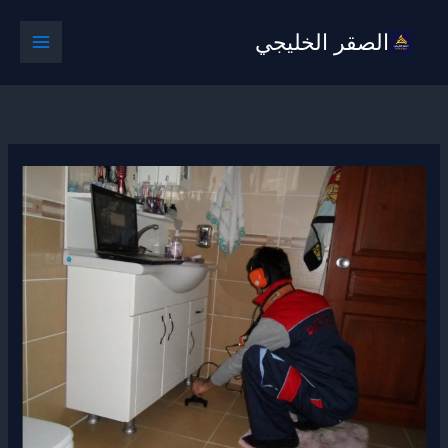
خطي
الصقر الخليجي
لى
لمحتوى