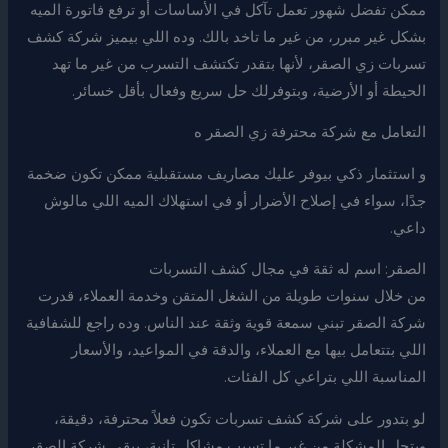
ممكن تفضل شهور تعمل تآكل في الأساسات أو ترفع فاتورة الميه
بشكل غير مبرر، من غير ما تاخد بالك. وده اللي بيميز شركة كشف
تسربات زي الصقر، لأنها بتقدر تكتشف التسرب من غير ما تهد
الحيطة أو الأرضية، وبتوفرلك حل سريع وفعال بأقل خسائر.
التعامل مع شركة محترفة زي الصقر ه
و استثمار ذكي بيوفر عليك مصاريف مستقبلية ممكن تكون ضخمة
جدًا، سواء في إصلاح الأضرار أو في استهلاك الميه اللي مالوش
داعي.
الصقر: اسم له ثقة في مجال كشف التسربات
من خلال سنوات طويلة من الشغل المتقن وخدمة العملاء، قدرت
شركة الصقر تبني سمعة قوية وثقة عند الناس. وده راجع للشفافية
اللي بتتعامل بيها مع العملاء، والدقة في المواعيد، والأسعار
المناسبة اللي بتراعي كل الفئات.
لو بتدور على شركة كشف تسربات تكون فعلاً محترفة، دقيقة،
وبتحل المشكلة من غير ما تسبب مشاكل تانية، يبقى شركة الصقر