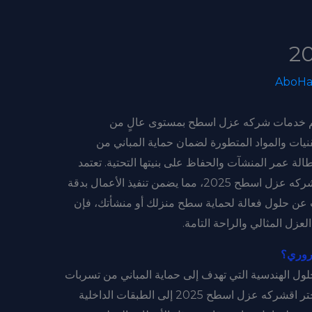
AboHa
يم خدمات شركه عزل اسطح بمستوى عالٍ من
نيات والمواد المتطورة لضمان حماية المباني من
لة عمر المنشآت والحفاظ على بنيتها التحتية. تعتمد
على فريق عمل متخصص فيشركهشركه عزل اسطح 2025، مما يضمن تنفيذ الأعمال بدقة
ث عن حلول فعالة لحماية سطح منزلك أو منشأتك، فإن
زل المثالي والراحة التامة.
روري؟
اسطح 2025 من أهم الحلول الهندسية التي تهدف إلى حماية المباني من تسربات
المياه والرطوبة، حيث يعمل كحاجز يمنع اختر اقشركه عزل اسطح 2025 إلى الطبقات الداخلية