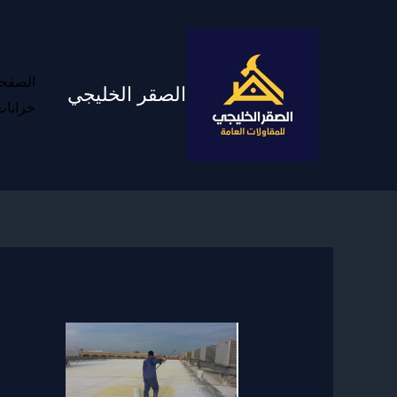
خطي
لى
لمحتوى
الصفحه
الصقر الخليجي
خزانات