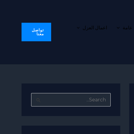
 عامة
اعمال العزل
تواصل
معنا
ا
ل
ب
ح