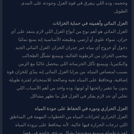
وحجمه، وده اللي بيفرق في قوة العزل وجودته على المدى
الطويل.
العزل المائي وأهميته في حماية الخزانات
العزل المائي هو أهم نوع من أنواع العزل اللي لازم يتنفذ على أي
خزان، سواء علوي أو أرضي. وظيفته الأساسية إنه يمنع تمامًا
دخول أو خروج أي مياه عبر جدران الخزان. العزل المائي الجيد
بيحمي الخزان من الرطوبة العالية، وبيمنع تشكّل الطحالب
والبكتيريا، وبيمنع تآكل الخرسانة اللي بيحصل غالبًا مع الزمن
بسبب امتصاص المياه. من مزايا العزل المائي إنه بيدّي للخزان قوة
إضافية، ويحافظ على المياه نقية وصالحة للاستخدام لفترة طويلة
بدون ما تتغير رائحتها أو لونها، وده واحد من أهم الأسباب اللي
تخلي أي حد لازم يفكر في العزل قبل ما تظهر مشاكل.
العزل الحراري ودوره في الحفاظ على جودة المياه
العزل الحراري لخزانات المياه من الخطوات المهمة في المناطق
اللي درجات الحرارة فيها عالية، لأنه بيحافظ على برودة المياه
لفترة طويلة وبيمنع سخونتها بشكل مزعج، خاصة في فصل