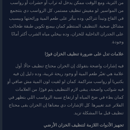
من التربة، ومع الوقت ممكن يدخل له تراب أو حشرات أو رواسب
من المواسير. لو مفيش تنظيف مستمر، كل الرواسب دي بتتجمع
في القاع وتبدأ تتراكم، وده بيأثر على طعم المية ورائحتها وبيسبب
مشاكل صحية. التنظيف المنتظم كمان بيمنع تكوين طبقة طحالب
على الجدران الداخلية للخزان، وده بيخلي مياه الشرب أكثر أمانًا
وجودة.
علامات تدل على ضرورة تنظيف الخزان فورًا
فيه إشارات واضحة بتقولك إن الخزان محتاج تنظيف حالًا. أول
علامة هي تغيّر طعم المية أو وجود ريحة غريبة، وده دليل إن فيه
بكتيريا أو رواسب متراكمة. كمان لو لقيت لون المية مش صافي أو
فيه شوائب واضحة، يبقى لازم التنظيف يتم فورًا. من العلامات
كمان بطء في ضخ المياه أو ارتفاع نسبة الرواسب اللي بتظهر في
الفلاتر عند تغييرها. كل الإشارات دي معناها إن الخزان بقى محتاج
تنظيف قبل ما المشكلة تزيد.
تجهيز الأدوات اللازمة لتنظيف الخزان الأرضي