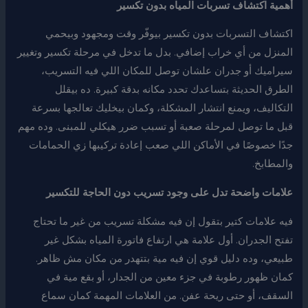
أهمية اكتشاف تسربات المياه بدون تكسير
اكتشاف التسربات بدون تكسير بيوفّر وقت ومجهود وبيحمي
المنزل من أي خراب إضافي. بدل ما تدخل في مرحلة تكسير وتغيير
سيراميك أو جدران علشان توصل للمكان اللي فيه التسريب،
الطرق الحديثة بتساعدك تحدد مكانه بدقة كبيرة. ده بيقلل
التكاليف، ويمنع انتشار المشكلة، وكمان بيخليك تعالجها بسرعة
قبل ما توصل لمرحلة صعبة أو تسبب ضرر هيكلي للمبنى. وده مهم
جدًا خصوصًا في الأماكن اللي صعب إعادة تركيبها زي الحمامات
والمطابخ.
علامات واضحة تدل على وجود تسريب دون الحاجة للتكسير
فيه علامات كتير بتقول إن فيه مشكلة تسريب من غير ما تحتاج
تفتح الجدران. أول علامة هي ارتفاع فاتورة المياه بشكل غير
طبيعي، وده دليل قوي إن فيه مية بتتهدر من مكان مش ظاهر.
كمان ظهور رطوبة في جزء معين من الجدار، أو بقع مية في
السقف، أو حتى ريحة عفن. من العلامات المهمة كمان سماع