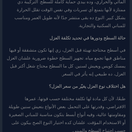
المائي والحراري، وده بيدي حماية كاملة للسطح. التركيبة دي
ممتازة لأنها بتمنع أي تسربات وفي نفس الوقت تقلل الحرارة
بشكل كبير. النوع ده بقى منتشر جدًا لأنه طويل العمر ومناسب
للمباني السكنية والتجارية.
حالة السطح ودورها في تحديد تكلفة العزل
في أسطح محتاجة تهيئة قبل العزل، زي إنها تكون متشققة أو فيها
مناطق فيها تجمع مياه. تجهيز السطح خطوة ضرورية علشان العزل
يمسك كويس ويعيش لسنين. كل ما السطح محتاج شغل أكتر قبل
العزل، ده طبيعي إنه يأثر في السعر.
هل اختلاف نوع العزل يغيّر من سعر العزل؟
طبعًا، لأن كل مادة لها تكلفة مختلفة حسب قوتها، عمرها
الافتراضي، وقدرتها على التحمل. بعض الأنواع بتعيش سنين طويلة
ومقاومتها عالية، وفيه أنواع أبسط بتكون مناسبة للمباني الصغيرة
أو الاستخدام المؤقت. علشان كده اختيار النوع الصح بيكون على
حسب احتياج السطح والمبنى.