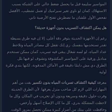
المواسير سليمة قبل ما يحصل ضغط عالي على الشبكة بسبب
الاستهلاك. كمان لو ناوي تغير سيراميك أو تعمل تشطيب، الأفضل
تفحص الأول علشان ما تضطرش تفتح الأرضية تاني.
هل يمكن اكتشاف التسريب بدون أجهزة حديثة؟
رغم إن الأجهزة الحديثة بتوفر دقة أعلى، إلا إن فيه طرق بسيطة
تقدر تستخدمها بنفسك. زي إنك تقفل كل مصادر المياه وتلاحظ
عداد المياه، لو لسه شغال يبقى فيه تسريب. كمان ممكن تستخدم
مناديل ورقية على المواسير المكشوفة وتشوف لو فيها بلل.
الطرق دي مش دايمًا دقيقة في الأماكن المدفونة، لكنها بتدي فكرة
أولية.
معرفة
كيفية اكتشاف تسربات المياه بدون تكسير
بقت من أهم
المهارات اللي لازم كل صاحب منزل يعرفها. لأن الطرق الحديثة
وفرت حلول دقيقة وسريعة وبدون أي تخريب في المكان. وكل ما
لاحظت المشكلة بدري، كل ما كان الإصلاح أسهل وأرخص،
وحافظت على بيتك من أضرار كبيرة ممكن تحصل بمرور الوقت.