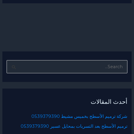
ا
ل
ب
ح
أحدث المقالات
ث
ع
شركة ترميم الأسطح بخميس مشيط 0539379390
ن
ترميم الأسطح بعد التسربات بمحايل عسير 0539379390
: