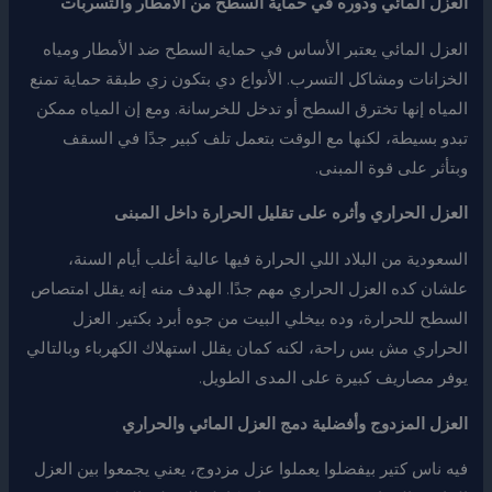
العزل المائي ودوره في حماية السطح من الأمطار والتسربات
العزل المائي يعتبر الأساس في حماية السطح ضد الأمطار ومياه
الخزانات ومشاكل التسرب. الأنواع دي بتكون زي طبقة حماية تمنع
المياه إنها تخترق السطح أو تدخل للخرسانة. ومع إن المياه ممكن
تبدو بسيطة، لكنها مع الوقت بتعمل تلف كبير جدًا في السقف
وبتأثر على قوة المبنى.
العزل الحراري وأثره على تقليل الحرارة داخل المبنى
السعودية من البلاد اللي الحرارة فيها عالية أغلب أيام السنة،
علشان كده العزل الحراري مهم جدًا. الهدف منه إنه يقلل امتصاص
السطح للحرارة، وده بيخلي البيت من جوه أبرد بكتير. العزل
الحراري مش بس راحة، لكنه كمان يقلل استهلاك الكهرباء وبالتالي
يوفر مصاريف كبيرة على المدى الطويل.
العزل المزدوج وأفضلية دمج العزل المائي والحراري
فيه ناس كتير بيفضلوا يعملوا عزل مزدوج، يعني يجمعوا بين العزل