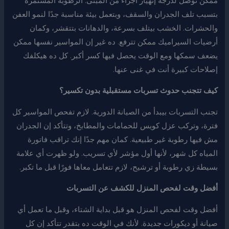
ممكن توصل لدرجة إنهيار أجزاء من المبنى. الرطوبة المستمرة
بتسبب تلف الجدران والسقف، وبتعمل بيئة مناسبة جدًا لنمو العفن
والحشرات. الخشب بيتلف بسرعة، والدهانات بتتقشر، وكمان
أرضيات السيراميك ممكن تترفع. ده غير إن المواسير نفسها ممكن
يضعف سمكها ومع الوقت يحصل فيها كسر أكبر. كل ده هيكلفك
إصلاحات كبيرة أنت في غنى عنها.
كيف تتجنب حدوث تسربات مستقبلية بدون تكسير؟
تجنب التسربات بيبدأ من الصيانة الدورية. لازم تفحص المواسير كل
فترة، وتركب عزل كويس للحمامات والمطابخ، وتتأكد إن الجدران
مش فيها رطوبة غير طبيعية. كمان مهم جدًا إنك تراقب فاتورة
المياه كل شهر، لأنها أول مؤشر لأي تسريب. ولو ظهرت أي علامة
بسيطة زي رطوبة أو ترشيح، لازم تتعامل معاها فورًا قبل ما تكبر.
أفضل وقت لفحص المنزل للكشف عن التسربات
أفضل وقت لفحص المنزل هو قبل بداية الشتاء، وقبل ما تعمل أي
صيانة أو ديكورات جديدة. لأنك في الوقت ده بتقدر تتأكد إن كل