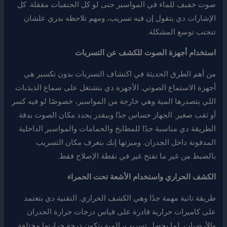
صوت خفيف للماء في المواسير حتى لو كل الحنفيات مقفلة. كل
الإشارات دي بتقول إن فيه تسريب، ومهم تلاحظه بدري علشان
تتجنب توسع المشكلة.
استخدام أجهزة الصوت للكشف عن التسربات
من أهم الطرق الحديثة في اكتشاف التسربات بدون تكسير هي
أجهزة الاستماع الصوتي. الأجهزة دي بتشتغل على سماع الذبذبات
اللي بتصدرها المية وهي خارجة من المواسير، خصوصًا لو فيه كسر
أو ثقب صغير. الجهاز حساس جدًا وبيقدر يحدد مكان الصوت بدقة.
الطريقة دي مناسبة جدًا للمطابخ والحمامات والمواسير الداخلية
المدفونة داخل الجدران. وميزتها إنك بتعرف مكان التسريب
بالضبط من غير ما تفتح غير في نقطة الإصلاح فقط.
الكشف الحراري واستخدام الأشعة تحت الحمراء
طريقة تانية مهمة جدًا وهي الكشف الحراري. التقنية دي بتعتمد
على كاميرات حرارية قادرة على قياس درجات حرارة الجدران
والأرضيات. لما يحصل تسريب، المية بتكون درجة حرارتها مختلفة