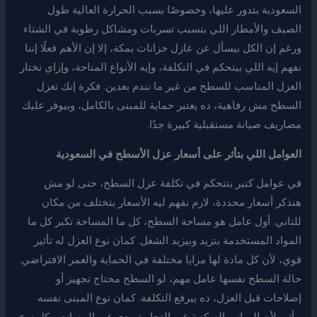
السعودية بتدور عليها، وخصوصًا بسبب الحرارة العالية طول
الصيف والأمطار اللي بتسبب تسربات ومشاكل رطوبة في الشتاء.
ورغم إن الكل بيسأل عن عازل خزانات بمكة، إلا إن الأهم فعلًا إننا
نفهم إيه اللي بيتحكم في التكلفة، وإيه الأنواع المتاحة، وإزاي نختار
العزل المناسب للسطح من غير ما نندم بعدين. فكرة إنك تعزل
السطح مش رفاهية، ده يعتبر حماية للمبنى بالكامل، وبيوفر عليك
مصاريف صيانة مستقبلية كبيرة جدًا.
العوامل اللي بتأثر على أسعار عزل الأسطح في السعودية
في عوامل كتير بتتحكم في تكلفة عزل السطح، حتى لو مش
هنذكر أسعار محددة، لازم نفهم ليه الأسعار بتختلف من مكان
للتاني. أول عامل هو مساحة السطح، كل ما المساحة تكبر كل ما
المواد المستخدمة بتزيد وبيزيد الشغل. كمان نوع العزل له تأثير
قوي، لأن كل مادة لها مزايا مختلفة في الحماية والعمر الافتراضي.
حالة السطح نفسها عامل مهم، لو السطح محتاج تجهيز أو
إصلاحات قبل العزل، ده بيرفع التكلفة. كمان نوع المبنى نفسه