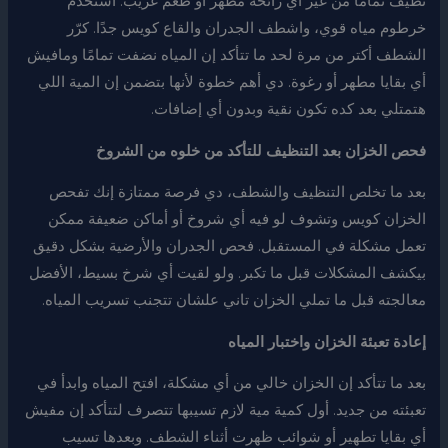
نظيف تمامًا من غير أي رائحة مطهر أو طعم غريب. استخدم
خرطوم مياه قوي، واشطف الجدران والقاع كويس جدًا. كرّر
الشطف أكتر من مرة لحد ما تتأكد إن المياه نضفت تمامًا ومافيش
أي بقايا مطهر أو رغوة. دي أهم خطوة لأنها بتضمن إن المية اللي
هتمتلي بعد كده تكون نقية وبدون أي إضافات.
فحص الخزان بعد التنظيف للتأكد من خلوه من الشروخ
بعد ما تخلص التنظيف والشطف، دي فرصة ممتازة إنك تفحص
الخزان كويس وتشوف لو فيه أي شروخ أو أماكن ضعيفة ممكن
تعمل مشكلة في المستقبل. فحص الجدران والأرضية بشكل دقيق
بيكشف المشكلات قبل ما تكبر. ولو لقيت أي شرخ بسيط، الأفضل
معالجته قبل ما تملي الخزان تاني علشان تتجنب تسريب المياه.
إعادة تعبئة الخزان واختبار المياه
بعد ما تتأكد إن الخزان خالي من أي مشكلة، افتح المياه وابدأ في
تعبئته من جديد. أول كمية مية لازم تسيبها تتصرف لتتأكد إن مفيش
أي بقايا تطهير أو شوائب ظهرت أثناء الشطف. وبعدها تسيب