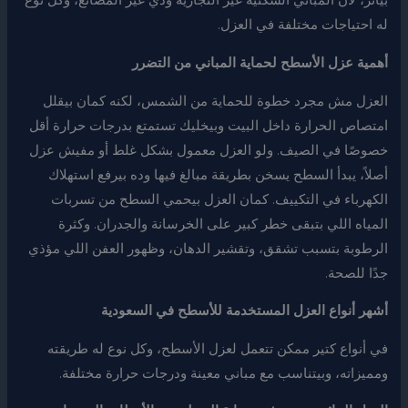
بيأثر، لأن المباني السكنية غير التجارية ودي غير المصانع، وكل نوع
له احتياجات مختلفة في العزل.
أهمية عزل الأسطح لحماية المباني من التضرر
العزل مش مجرد خطوة للحماية من الشمس، لكنه كمان بيقلل
امتصاص الحرارة داخل البيت وبيخليك تستمتع بدرجات حرارة أقل
خصوصًا في الصيف. ولو العزل معمول بشكل غلط أو مفيش عزل
أصلاً، يبدأ السطح يسخن بطريقة مبالغ فيها وده بيرفع استهلاك
الكهرباء في التكييف. كمان العزل بيحمي السطح من تسربات
المياه اللي بتبقى خطر كبير على الخرسانة والجدران. وكثرة
الرطوبة بتسبب تشقق، وتقشير الدهان، وظهور العفن اللي مؤذي
جدًا للصحة.
أشهر أنواع العزل المستخدمة للأسطح في السعودية
في أنواع كتير ممكن تتعمل لعزل الأسطح، وكل نوع له طريقته
ومميزاته، وبيتناسب مع مباني معينة ودرجات حرارة مختلفة.