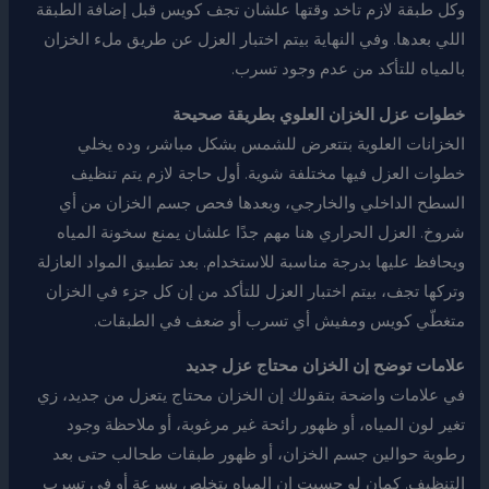
وكل طبقة لازم تاخد وقتها علشان تجف كويس قبل إضافة الطبقة
اللي بعدها. وفي النهاية بيتم اختبار العزل عن طريق ملء الخزان
بالمياه للتأكد من عدم وجود تسرب.
خطوات عزل الخزان العلوي بطريقة صحيحة
الخزانات العلوية بتتعرض للشمس بشكل مباشر، وده يخلي
خطوات العزل فيها مختلفة شوية. أول حاجة لازم يتم تنظيف
السطح الداخلي والخارجي، وبعدها فحص جسم الخزان من أي
شروخ. العزل الحراري هنا مهم جدًا علشان يمنع سخونة المياه
ويحافظ عليها بدرجة مناسبة للاستخدام. بعد تطبيق المواد العازلة
وتركها تجف، بيتم اختبار العزل للتأكد من إن كل جزء في الخزان
متغطّي كويس ومفيش أي تسرب أو ضعف في الطبقات.
علامات توضح إن الخزان محتاج عزل جديد
في علامات واضحة بتقولك إن الخزان محتاج يتعزل من جديد، زي
تغير لون المياه، أو ظهور رائحة غير مرغوبة، أو ملاحظة وجود
رطوبة حوالين جسم الخزان، أو ظهور طبقات طحالب حتى بعد
التنظيف. كمان لو حسيت إن المياه بتخلص بسرعة أو في تسرب