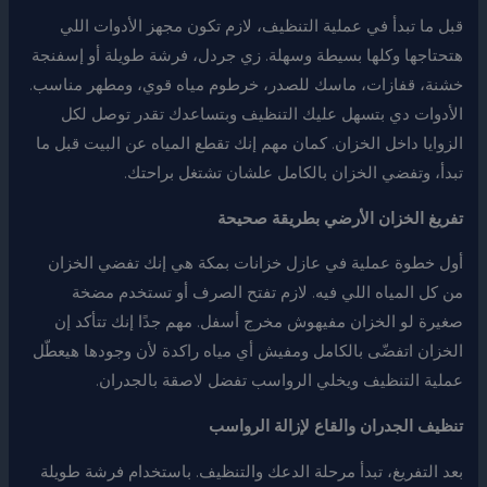
قبل ما تبدأ في عملية التنظيف، لازم تكون مجهز الأدوات اللي
هتحتاجها وكلها بسيطة وسهلة. زي جردل، فرشة طويلة أو إسفنجة
خشنة، قفازات، ماسك للصدر، خرطوم مياه قوي، ومطهر مناسب.
الأدوات دي بتسهل عليك التنظيف وبتساعدك تقدر توصل لكل
الزوايا داخل الخزان. كمان مهم إنك تقطع المياه عن البيت قبل ما
تبدأ، وتفضي الخزان بالكامل علشان تشتغل براحتك.
تفريغ الخزان الأرضي بطريقة صحيحة
أول خطوة عملية في عازل خزانات بمكة هي إنك تفضي الخزان
من كل المياه اللي فيه. لازم تفتح الصرف أو تستخدم مضخة
صغيرة لو الخزان مفيهوش مخرج أسفل. مهم جدًا إنك تتأكد إن
الخزان اتفضّى بالكامل ومفيش أي مياه راكدة لأن وجودها هيعطّل
عملية التنظيف ويخلي الرواسب تفضل لاصقة بالجدران.
تنظيف الجدران والقاع لإزالة الرواسب
بعد التفريغ، تبدأ مرحلة الدعك والتنظيف. باستخدام فرشة طويلة