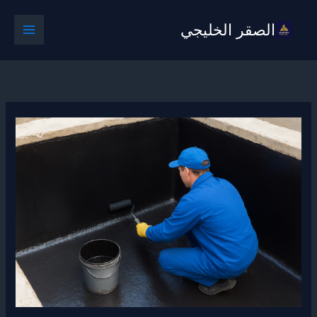
خطي
الصقر الخليجي
لى
لمحتوى