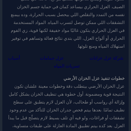
الصيف. العزل الحراري بيساعد كمان في حماية جسم الخزان
نفسه من التمدد والتقلص اللي بيحصل بسبب الحرارة، وده بيمنع
التشققات اللي ممكن توصل لتسرب المياه. المواد المستخدمة
في العزل الحراري بتكون غالبًا مواد خفيفة لكنها قوية، زي الفوم
الحراري أو ألواح العزل، اللي بتدي نتائج فعالة وتساهم في توفير
استهلاك المياه ومنع تلوثها.
شركة عزل خزانات
عزل حمامات
أسباب
تسربات المياه
خطوات تنفيذ عزل الخزان الأرضي
عزل الخزان الأرضي بيتطلب دقة وخطوات معينة علشان تكون
النتيجة قوية ومضمونة. أول خطوة هي تنظيف الخزان بشكل كامل
وإزالة أي رواسب أو طحالب، لأن العزل لازم يتطبق على سطح
نظيف تمامًا. بعدها بيتم فحص جدران الخزان للتأكد من عدم وجود
تشققات أو فراغات، ولو فيه أي تلف بسيط لازم يتصلّح قبل ما يبدأ
العزل. بعد كده بيتم تطبيق المادة العازلة على طبقات متساوية،