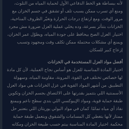
لأنه ببساطة هو الخط الدفاعي الأول لحماية المياه من التلوث،
ومنع أي تسرب ممكن يسبب تلف أو تشقق في جسم الخزان مع
مرور الوقت. ومع ارتفاع درجات الحرارة وتغيّر الظروف المناخية،
الخزانات بتتأثر بسرعة، وده يخلي عملية العزل ضرورة مش مجرد
اختيار. العزل الصح بيحافظ على جودة المياه، ويطوّل عمر الخزان،
ويمنع أي مشكلات محتملة ممكن تكلف وقت ومجهود وتسبب
إزعاج كبير للسكان.
أفضل مواد العزل المستخدمة في الخزانات
اختيار المادة المناسبة للعزل هو أساس نجاح العملية، لأن كل مادة
لها خصائص تختلف في القوة، المرونة، مقاومة المياه، وسهولة
التطبيق. من أشهر المواد القوية في عزل الخزانات هي مواد العزل
الأسمنتية اللي بتتميز بقدرتها على الالتصاق بجسم الخزان وتكوين
طبقة حماية قوية، ومواد الإيبوكسي اللي بتدي سطح ناعم وبيمنع
نفاذ أي مياه تمامًا. كمان في مواد البولي يوريثان اللي بتعتبر حل
ممتاز لأنها بتغطي كل المسامات والشقوق وبتعمل طبقة حماية
محكمة. اختيار المادة المناسبة بيتم حسب طبيعة الخزان ومكانه