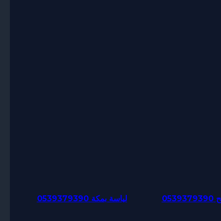
053
لياسة بمكة 0539379390