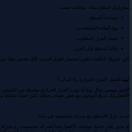
سعرعزل اسطح بمكة بيختلف حسب:
مساحة السطح
نوع المادة المستخدمة
سمك العزل المطلوب
حالة السطح قبل العزل
لكن عمومًا، التكلفة بتكون استثمار طويل المدى، لأنك بتحمي بيتك م
.
أيهما أفضل: العزل الحراري ولا المائي؟
الاتنين مهمين، وكل نوع له دوره. العزل الحراري بيحميك من الشمس وا
الأفضل إنك تدمج النوعين مع بعض عشان تحصّل على حماية شاملة وم
.
خدمة عزل الاسطح مع شركة متخصصة في مكة
لو بتدور على خدمة موثوقة، الأفضل تلجأ لشركة متخصصة زي شركة ا
فني مدرب. الشركة بتقدم ضمانات على الخدمة، وبتستخدم أحدث التقني