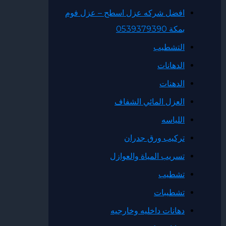
افضل شركه عزل اسطح – عزل فوم
بمكة 0539379390
التشطيب
الدهانات
الدهنات
العزل المائي الشفاف
اللياسه
تركيب ورق جدران
تسريب المياة والعوازل
تشطيب
تشطيبات
دهانات داخليه وخارجيه