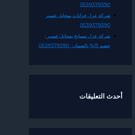
0539379390
شركة عزل خزانات بمحايل عسير
0539379390
شركة عزل مسابح بمحايل عسير :
خصم 15% بالضمان : 0539379390
أحدث التعليقات