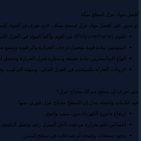
.
أفضل مواد عزل اسطح بمكة
لو بتدور على أفضل مواد عزل اسطح بمكة ، لازم تعرف إن المواد ال
الفوم (Polyurethane): من أقوى وأكفأ المواد في العزل الحراري والمائي معًا.
البيتومين: مادة قوية بتتحمل درجات الحرارة والرطوبة وبتمنع تس
ألواح البوليسترين: مادة خفيفة وممتازة لعزل الحرارة وتتحمل لف
الرولات العازلة: بتُستخدم في العزل المائي، وسهلة التركيب، وف
.
متى تعرف إن سطح منزلك محتاج عزل؟
فيه علامات واضحة بتدل إن السطح محتاج عزل فوري، منها:
ارتفاع فاتورة الكهرباء بدون سبب واضح.
إحساس دائم بحرارة مزعجة داخل المنزل رغم تشغيل التكييف.
وجود تشققات واضحة أو تصدعات في سطح المبنى.