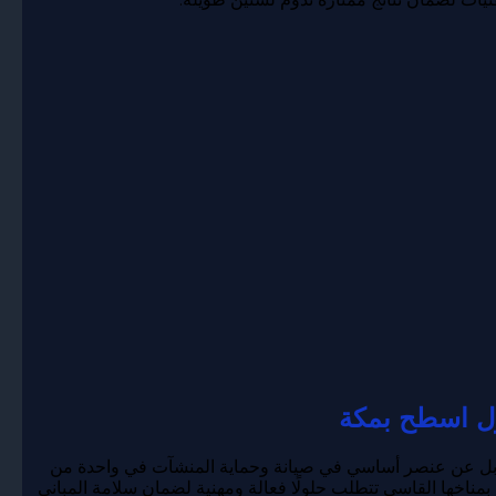
ل اسطح بمكة
 بل عن عنصر أساسي في صيانة وحماية المنشآت في واحدة من
 بمناخها القاسي تتطلب حلولًا فعالة ومهنية لضمان سلامة المباني