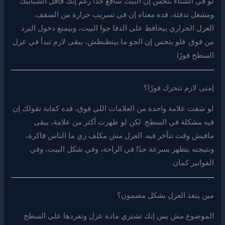
لو في الشتاء بتحس إن البيت ساقع جدًا رغم إنك قافل الشبابيك
ومشغل تدفئة، فده معناه إن في تسريب حرارة من السقف.
العزل الحراري بيحافظ على الدفا جوا البيت، وبيمنع دخول البرد
من فوق. فلو بتحس إن الجو ما بيتظبطش، يبقى لازم تبدأ في عزل
السطح فورًا.
إمتى لازم تتحرك فورًا؟
لو شفت علامة واحدة من العلامات اللي فوق، فده كفاية تقولك إن
فيه مشكلة في السطح. لكن لو ظهرت أكتر من علامة، يبقى
مافيش وقت تتأخر فيه. العزل مش مكلف زي ما الناس فاكرة،
ونتيجته بتظهر بسرعة جدًا في الراحة، وفي شكل البيت، وفي
الفواتير كمان.
مين ينفذ العزل بشكل مضمون؟
الموضوع مش بس إنك تشتري مادة عزل وتفردها على السطح.