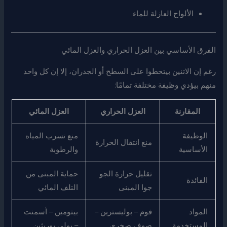
الألواح العازلة للماء
الفرق الأساسي بين العزل الحراري والعزل المائي
رغم إن الاتنين بيتحطوا على السطح أو الجدران، إلا إن كل واحد
منهم بيؤدي وظيفة مختلفة تمامًا:
المقارنة
العزل الحراري
العزل المائي
الوظيفة
منع تسرب المياه
منع انتقال الحرارة
الأساسية
والرطوبة
تقليل حرارة الجو
حماية المبنى من
الفائدة
جوا المبنى
التلف المائي
المواد
فوم – بوليسترين –
بيتومين – أسمنت
المستخدمة
صوف صخري
– بولي يوريثين