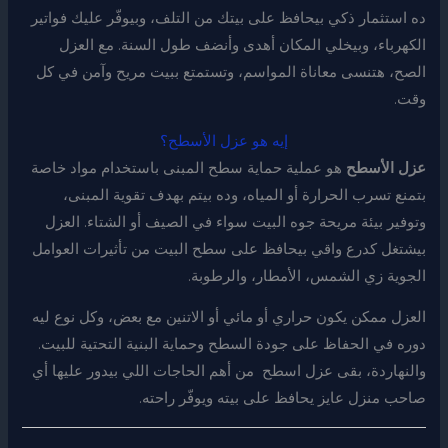
ده استثمار ذكي بيحافظ على بيتك من التلف، وبيوفّر عليك فواتير
الكهرباء، وبيخلي المكان أهدى وأنضف طول السنة. مع العزل
الصح، هتنسى معاناة المواسم، وتستمتع ببيت مريح وآمن في كل
وقت.
إيه هو عزل الأسطح؟
عزل الأسطح
هو عملية حماية سطح المبنى باستخدام مواد خاصة
بتمنع تسرب الحرارة أو المياه، وده بيتم بهدف تقوية المبنى،
وتوفير بيئة مريحة جوه البيت سواء في الصيف أو الشتاء. العزل
بيشتغل كدرع واقي بيحافظ على سطح البيت من تأثيرات العوامل
الجوية زي الشمس، الأمطار، والرطوبة.
العزل ممكن يكون حراري أو مائي أو الاتنين مع بعض، وكل نوع ليه
دوره في الحفاظ على جودة السطح وحماية البنية التحتية للبيت.
والنهاردة، بقى عزل اسطح من أهم الحاجات اللي بيدور عليها أي
صاحب منزل عايز يحافظ على بيته ويوفّر راحته.