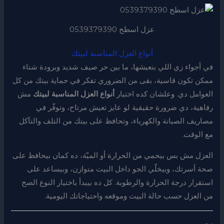
عزل اسطح 0539379390
أنواع العزل المناسبة لبيتك
في أجواء زي اللي بنعيشها، ما بين حر صيف شديد وبرودة شتاء
ممكن تكون قاسية، بقى من الضروري تفكر في حماية بيتك من كل
العوامل دي. وعلشان كده اختيار
أنواع العزل المناسبة لبيتك
مش
رفاهية، دي ضرورة حقيقية لو عايز تعيش مرتاح، وتوفّر في
مصاريف الصيانة والكهرباء، وتحافظ على بيتك من التلف والتآكل
مع الوقت.
العزل مش بس بيحمي من الحرارة أو الميّة، ده كمان بيحافظ على
صحة أسرتك، وبيخلّي الجو داخل البيت متوازن، وبيساعد على
استقرار درجة الحرارة والرطوبة. كل ده بيبدأ باختيار النوع الصح
من العزل حسب حالة البيت وموقعه واحتياجاتك اليومية.