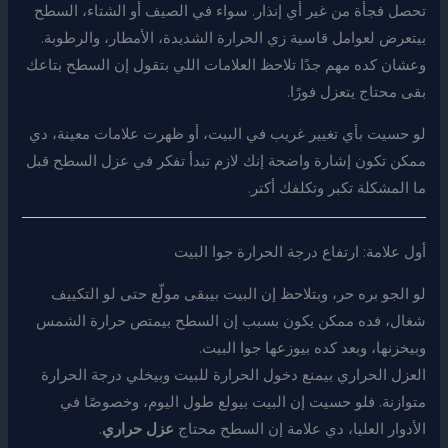
تحصل فجأة من غير أي إنذار. سواء في الصيف أو الشتاء، السطح
بيتعرض لعوامل قاسية زي الحرارة الشديدة، الأمطار، والرطوبة.
وعشان كده مهم جدًا تلاحظ العلامات اللي بتقول إن السطح بتاعك
بقى محتاج يتعزل فورًا.
لو حسيت بأي تغيير غريب في البيت، أو ظهرت علامات معينة، دي
ممكن تكون إشارة واضحة إنك لازم تبدأ تفكر في عزل السطح قبل
ما المشكلة تكبر وتكلفك أكتر.
أول علامة: ارتفاع درجة الحرارة جوا البيت
لو الجو بره حر، وبتلاحظ إن البيت بيبقى مولّع حتى لو التكييف
شغال، فده ممكن يكون بسبب إن السطح بيمتص حرارة الشمس
وبيخزنها، وبعد كده بيوزعها جوا البيت.
العزل الحراري بيمنع دخول الحرارة للبيت وبيخلي درجة الحرارة
متوازنة. فلو حسيت إن البيت بيولع طول اليوم، وخصوصًا في
الأدوار العليا، دي علامة إن السطح محتاج
عزل حراري
.