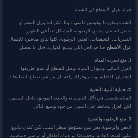
فوائد عزل الأسطح في الشتاء
الشتاء يمكن ما بيكونش قاسي دايمًا، لكن لما ينزل المطر أو
يفضل السقف مشبع بالرطوبة، المشاكل تبدأ في الظهور.
التسربات، التشققات، العفن، الرطوبة، كلها نتائج مباشرة للإهمال.
عزل الأسطح
هنا هو الحل اللي بيمنع الكوارث قبل ما تحصل.
1. منع تسرب المياه:
العزل المائي بيمنع إن المياه توصل للسطح أو تشق طريقها
للجدران الداخلية، وده بيوفرلك راحة بال من غير صداع التصليحات.
2. حماية البنية التحتية:
المياه بتتسبب في تآكل الخرسانة والحديد الموجود داخل السقف،
لكن العزل بيحافظ على المبنى من جوه ويمنع التآكل.
3. منع الرطوبة والعفن:
العفن والرطوبة مش بس بيشوّهوا منظر البيت، لكن كمان بيأثروا
على الصحة العامة، وخصوصًا لو عندك أطفال أو مرضى حساسية.