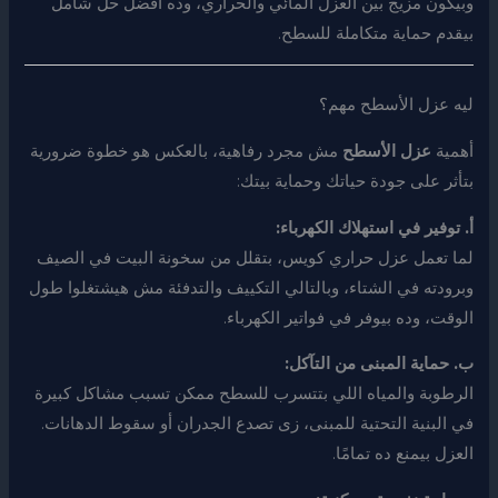
وبيكون مزيج بين العزل المائي والحراري، وده أفضل حل شامل
بيقدم حماية متكاملة للسطح.
ليه عزل الأسطح مهم؟
أهمية
عزل الأسطح
مش مجرد رفاهية، بالعكس هو خطوة ضرورية
بتأثر على جودة حياتك وحماية بيتك:
أ. توفير في استهلاك الكهرباء:
لما تعمل عزل حراري كويس، بتقلل من سخونة البيت في الصيف
وبرودته في الشتاء، وبالتالي التكييف والتدفئة مش هيشتغلوا طول
الوقت، وده بيوفر في فواتير الكهرباء.
ب. حماية المبنى من التآكل:
الرطوبة والمياه اللي بتتسرب للسطح ممكن تسبب مشاكل كبيرة
في البنية التحتية للمبنى، زى تصدع الجدران أو سقوط الدهانات.
العزل بيمنع ده تمامًا.