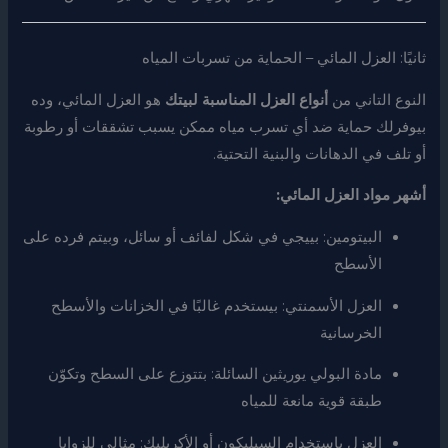
ثانيًا: العزل المائي – الحماية من تسربات المياه
النوع التاني من
أنواع العزل المناسبة لبيتك
هو العزل المائي، وده
بيوفرلك حماية ضد أي تسرب مياه ممكن يسبب تشققات أو رطوبة
أو تلف في الدهانات والبنية التحتية.
أشهر مواد العزل المائي:
البيتومين: بييجي في شكل لفائف أو سائل، وبيتم فرده على
الأسطح
العزل الأسمنتي: بيستخدم غالبًا في الخزانات والأسطح
الخرسانية
مادة البولي يوريثين السائلة: بتتوزع على السطح وتكوّن
طبقة قوية مانعة للمياه
العزل باستخدام السيليكون أو الأكريليك: مثالي للزوايا