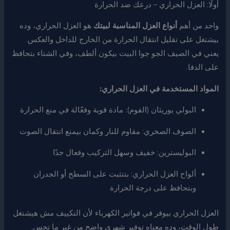
أولًا: العزل الحراري – درعك ضد الحرارة
واحد من أهم
أنواع العزل المناسبة لبيتك
هو العزل الحراري، وده
بيشتغل على تقليل انتقال الحرارة من الخارج للداخل والعكس.
يعني في الصيف الجو جوا البيت بيكون ألطف، وفي الشتاء بتحافظ
على الدفا.
المواد المستخدمة في العزل الحراري:
البولي يوريثان (الفوم): مادة قوية وفعّالة في منع الحرارة
الصوف الصخري: مقاوم للنار وكمان بيمنع انتقال الصوت
البوليسترين: خفيف وسهل التركيب وفعال جدًا
ألواح العزل الحراري: بتتثبت على السطح أو الجدران
وبتحافظ على درجة الحرارة
العزل الحراري بيوفر في فواتير الكهرباء لأن التكييف مش هيشتغل
طول الوقت، وده معناه توفير شهري واضح من غير ما تحس.