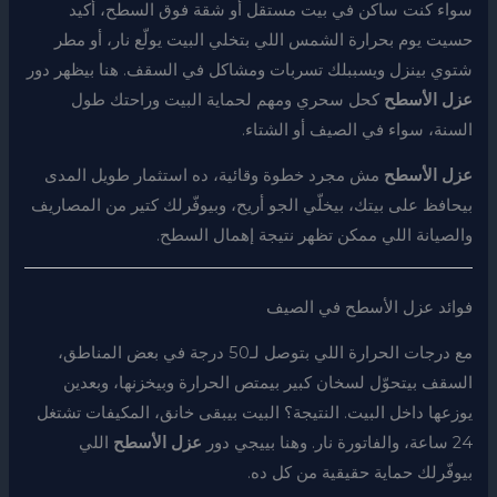
سواء كنت ساكن في بيت مستقل أو شقة فوق السطح، أكيد
حسيت يوم بحرارة الشمس اللي بتخلي البيت يولّع نار، أو مطر
شتوي بينزل ويسببلك تسربات ومشاكل في السقف. هنا بيظهر دور
عزل الأسطح
كحل سحري ومهم لحماية البيت وراحتك طول
السنة، سواء في الصيف أو الشتاء.
عزل الأسطح
مش مجرد خطوة وقائية، ده استثمار طويل المدى
بيحافظ على بيتك، بيخلّي الجو أريح، وبيوفّرلك كتير من المصاريف
والصيانة اللي ممكن تظهر نتيجة إهمال السطح.
فوائد عزل الأسطح في الصيف
مع درجات الحرارة اللي بتوصل لـ50 درجة في بعض المناطق،
السقف بيتحوّل لسخان كبير بيمتص الحرارة وبيخزنها، وبعدين
يوزعها داخل البيت. النتيجة؟ البيت بيبقى خانق، المكيفات تشتغل
24 ساعة، والفاتورة نار. وهنا بييجي دور
عزل الأسطح
اللي
بيوفّرلك حماية حقيقية من كل ده.