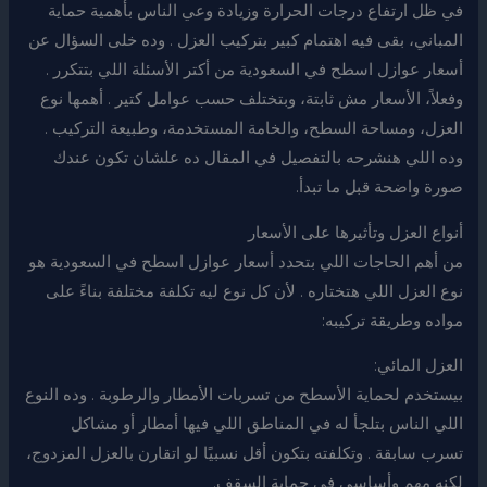
في ظل ارتفاع درجات الحرارة وزيادة وعي الناس بأهمية حماية
المباني، بقى فيه اهتمام كبير بتركيب العزل . وده خلى السؤال عن
أسعار عوازل اسطح في السعودية من أكتر الأسئلة اللي بتتكرر .
وفعلاً، الأسعار مش ثابتة، وبتختلف حسب عوامل كتير . أهمها نوع
العزل، ومساحة السطح، والخامة المستخدمة، وطبيعة التركيب .
وده اللي هنشرحه بالتفصيل في المقال ده علشان تكون عندك
صورة واضحة قبل ما تبدأ.
أنواع العزل وتأثيرها على الأسعار
من أهم الحاجات اللي بتحدد أسعار عوازل اسطح في السعودية هو
نوع العزل اللي هتختاره . لأن كل نوع ليه تكلفة مختلفة بناءً على
مواده وطريقة تركيبه:
العزل المائي:
بيستخدم لحماية الأسطح من تسربات الأمطار والرطوبة . وده النوع
اللي الناس بتلجأ له في المناطق اللي فيها أمطار أو مشاكل
تسرب سابقة . وتكلفته بتكون أقل نسبيًا لو اتقارن بالعزل المزدوج،
لكنه مهم وأساسي في حماية السقف.