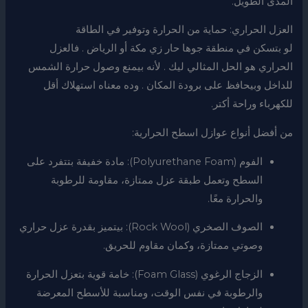
المدى الطويل.
العزل الحراري: حماية من الحرارة وتوفير في الطاقة
لو بتسكن في منطقة جوها حار زي مكة أو الرياض . فالعزل
الحراري هو الحل المثالي ليك . لأنه بيمنع وصول حرارة الشمس
للداخل وبيحافظ على برودة المكان . وده معناه استهلاك أقل
للكهرباء وراحة أكتر.
من أفضل أنواع عوازل اسطح الحرارية:
الفوم (Polyurethane Foam): مادة خفيفة بتتفرد على
السطح وتعمل طبقة عزل ممتازة، مقاومة للرطوبة
والحرارة معًا.
الصوف الصخري (Rock Wool): بيتميز بقدرة عزل حراري
وصوتي ممتازة، وكمان مقاوم للحريق.
الزجاج الرغوي (Foam Glass): خامة قوية بتعزل الحرارة
والرطوبة في نفس الوقت، ومناسبة للأسطح المعرضة