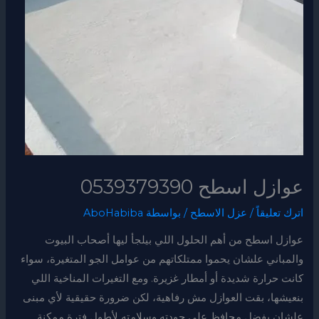
عوازل اسطح 0539379390
اترك تعليقاً
/
عزل الاسطح
/ بواسطة
AboHabiba
عوازل اسطح من أهم الحلول اللي بيلجأ ليها أصحاب البيوت
والمباني علشان يحموا ممتلكاتهم من عوامل الجو المتغيرة، سواء
كانت حرارة شديدة أو أمطار غزيرة. ومع التغيرات المناخية اللي
بنعيشها، بقت العوازل مش رفاهية، لكن ضرورة حقيقية لأي مبنى
علشان يفضل محافظ على جودته وسلامته لأطول فترة ممكنة.