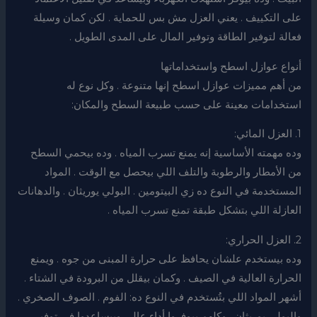
على التكييف . يعني العزل مش بس للحماية . لكن كمان وسيلة
فعالة لتوفير الطاقة وتوفير المال على المدى الطويل .
أنواع عوازل اسطح واستخداماتها
من أهم مميزات عوازل اسطح إنها متنوعة . وكل نوع له
استخدامات معينة على حسب طبيعة السطح والمكان:
1. العزل المائي:
وده مهمته الأساسية إنه يمنع تسرب المياه . وده بيحمي السطح
من الأمطار والرطوبة والتلف اللي بيحصل مع الوقت . المواد
المستخدمة في النوع ده زي البيتومين . البولي يوريثان . والدهانات
العازلة اللي بتشكل طبقة تمنع تسرب المياه .
2. العزل الحراري:
وده بيستخدم علشان يحافظ على حرارة المبنى من جوه . ويمنع
الحرارة العالية في الصيف . وكمان بيقلل من البرودة في الشتاء .
أشهر المواد اللي بتُستخدم في النوع ده: الفوم . الصوف الصخري .
والبولي يوريثان . وكلهم بيوفروا أداء عالي وبيساعدوا في توفير