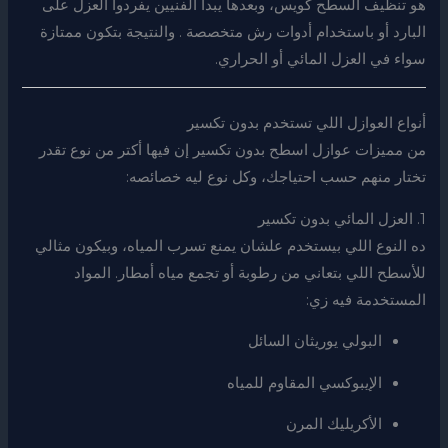
هو تنظيف السطح كويس، وبعدها يبدأ الفنيين يفردوا العزل على
البارد أو باستخدام أدوات رش متخصصة . والنتيجة بتكون ممتازة
سواء في العزل المائي أو الحراري.
أنواع العوازل اللي تستخدم بدون تكسير
من مميزات عوازل اسطح بدون تكسير إن فيها أكتر من نوع تقدر
تختار منهم حسب احتياجك، وكل نوع ليه خصائصه:
1. العزل المائي بدون تكسير
ده النوع اللي بيستخدم علشان يمنع تسرب المياه، وبيكون مثالي
للأسطح اللي بتعاني من رطوبة أو تجمع مياه أمطار. المواد
المستخدمة فيه زي:
البولي يوريثان السائل
الإيبوكسي المقاوم للمياه
الأكريليك المرن