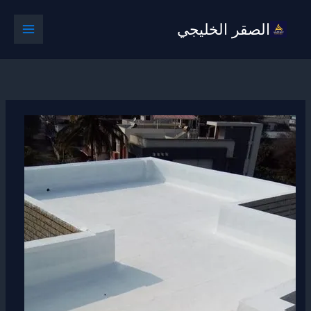
خطي
الصقر الخليجي
لى
لمحتوى