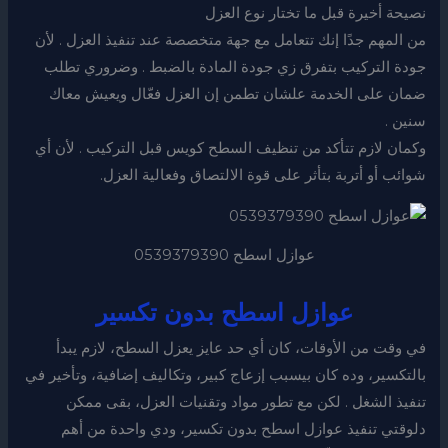
نصيحة أخيرة قبل ما تختار نوع العزل
من المهم جدًا إنك تتعامل مع جهة متخصصة عند تنفيذ العزل . لأن
جودة التركيب بتفرق زي جودة المادة بالضبط . وضروري تطلب
ضمان على الخدمة علشان تطمن إن العزل فعّال ويعيش معاك
سنين .
وكمان لازم تتأكد من تنظيف السطح كويس قبل التركيب . لأن أي
شوائب أو أتربة بتأثر على قوة الالتصاق وفعالية العزل.
عوازل اسطح 0539379390
عوازل اسطح بدون تكسير
في وقت من الأوقات، كان أي حد عايز يعزل السطح، لازم يبدأ
بالتكسير، وده كان بيسبب إزعاج كبير، وتكاليف إضافية، وتأخير في
تنفيذ الشغل . لكن مع تطور مواد وتقنيات العزل، بقى ممكن
دلوقتي تنفيذ عوازل اسطح بدون تكسير، ودي واحدة من أهم