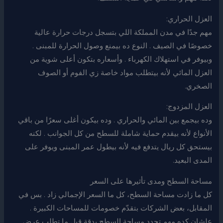
العزل الحراري:
مهم جدًا في مدن المملكة اللي بتسجل درجات حرارة عالية
خصوصًا في الصيف . النوع ده بيمنع وصول الحرارة للمبنى .
وبيوفر في استهلاك الكهرباء . وأسعاره بتكون أعلى شوية من
العزل المائي لأنه بيتطلب مواد خاصة زي الفوم أو الصوف
الصخري.
العزل المزدوج:
وده بيجمع بين المائي والحراري . وده بيكون أغلى سعرًا من باقي
الأنواع لأنه بيقدم حماية شاملة للسطح من كل الجوانب . لكنه
بيستحق كل ريال يتدفع فيه لأنه بيطول عمر المبنى ويوفر على
المدى البعيد.
مساحة السطح ومدى تأثيرها على السعر
كل ما زادت مساحة السطح، كل ما السعر الإجمالي زاد . بس في
المقابل، بعض الشركات بتقدّم خصومات للمساحات الكبيرة .
علشان كده مهم تحدد مساحة السطح بدقة قبل ما تطلب عرض