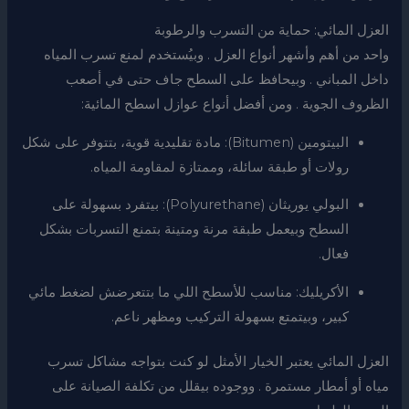
العزل المائي: حماية من التسرب والرطوبة
واحد من أهم وأشهر أنواع العزل . وبيُستخدم لمنع تسرب المياه
داخل المباني . وبيحافظ على السطح جاف حتى في أصعب
الظروف الجوية . ومن أفضل أنواع عوازل اسطح المائية:
البيتومين (Bitumen): مادة تقليدية قوية، بتتوفر على شكل
رولات أو طبقة سائلة، وممتازة لمقاومة المياه.
البولي يوريثان (Polyurethane): بيتفرد بسهولة على
السطح وبيعمل طبقة مرنة ومتينة بتمنع التسربات بشكل
فعال.
الأكريليك: مناسب للأسطح اللي ما بتتعرضش لضغط مائي
كبير، وبيتمتع بسهولة التركيب ومظهر ناعم.
العزل المائي يعتبر الخيار الأمثل لو كنت بتواجه مشاكل تسرب
مياه أو أمطار مستمرة . ووجوده بيقلل من تكلفة الصيانة على