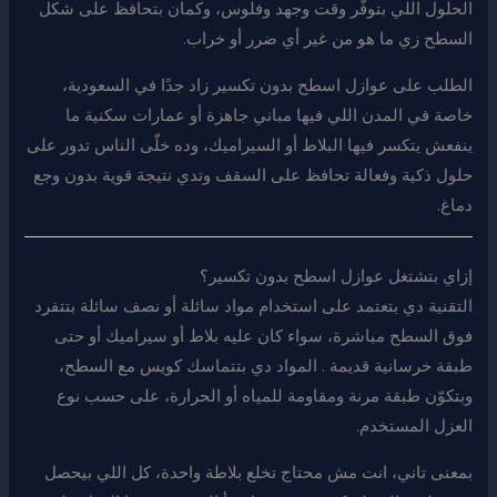
الحلول اللي بتوفّر وقت وجهد وفلوس، وكمان بتحافظ على شكل
السطح زي ما هو من غير أي ضرر أو خراب.
الطلب على عوازل اسطح بدون تكسير زاد جدًا في السعودية،
خاصة في المدن اللي فيها مباني جاهزة أو عمارات سكنية ما
ينفعش يتكسر فيها البلاط أو السيراميك، وده خلّى الناس تدور على
حلول ذكية وفعالة تحافظ على السقف وتدي نتيجة قوية بدون وجع
دماغ.
إزاي بتشتغل عوازل اسطح بدون تكسير؟
التقنية دي بتعتمد على استخدام مواد سائلة أو نصف سائلة بتتفرد
فوق السطح مباشرة، سواء كان عليه بلاط أو سيراميك أو حتى
طبقة خرسانية قديمة . المواد دي بتتماسك كويس مع السطح،
وبتكوّن طبقة مرنة ومقاومة للمياه أو الحرارة، على حسب نوع
العزل المستخدم.
بمعنى تاني، انت مش محتاج تخلع بلاطة واحدة، كل اللي بيحصل