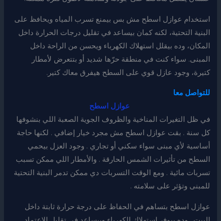
استخدام عوازل اسطح مش بس بيمنع تسرب المياه ويحافظ على
البنية التحتية، لكنه كمان بيساعد في تقليل درجات الحرارة داخل
المكان، وده بيقلل استهلاك الكهرباء ويحسن من الراحة داخل
المبنى. سواء كنت في منطقة حرّها شديد أو بتتعرض لأمطار
كتيرة، وجود عازل قوي على السطح هيفرق معاك كتير.
للتواصل معا
عوازل اسطح
في ظل التغيرات المناخية والظروف الجوية الصعبة اللي بنشوفها
كل سنة . بقت عوازل اسطح مش مجرد خيار إضافي . لكنها حاجة
أساسية لأي مبنى سواء سكني أو تجاري . وجود العزل بيحمي
السطح من تأثيرات الشمس الحارقة . والأمطار اللي ممكن تسبب
تسربات مائية . ومع الوقت التسربات دي ممكن تدمر البنية التحتية
للمبنى وتؤثر على سلامته .
عوازل اسطح بتساهم في الحفاظ على درجة حرارة ثابتة داخل
البيت . وده بيوفر استهلاك الكهرباء وبيساعد في تقليل الاعتماد