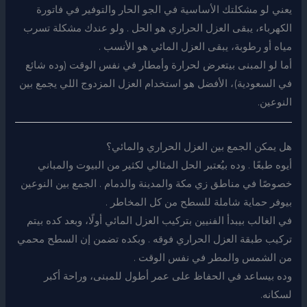
يعني لو مشكلتك الأساسية في الجو الحار والتوفير في فاتورة
الكهرباء، يبقى العزل الحراري هو الحل . ولو عندك مشكلة تسرب
مياه أو رطوبة، يبقى العزل المائي هو الأنسب .
أما لو المبنى بيتعرض لحرارة وأمطار في نفس الوقت (وده شائع
في السعودية)، الأفضل هو استخدام العزل المزدوج اللي يجمع بين
النوعين.
هل يمكن الجمع بين العزل الحراري والمائي؟
أيوه طبعًا . وده بيُعتبر الحل المثالي لكثير من البيوت والمباني
خصوصًا في مناطق زي مكة والمدينة والدمام . الجمع بين النوعين
بيوفر حماية شاملة للسطح من كل المخاطر .
في الغالب بيبدأ الفنيين بتركيب العزل المائي أولًا، وبعد كده بيتم
تركيب طبقة العزل الحراري فوقه . وبكده تضمن إن السطح محمي
من الشمس والمطر في نفس الوقت .
وده بيساعد في الحفاظ على عمر أطول للمبنى، وراحة أكبر
لسكانه.