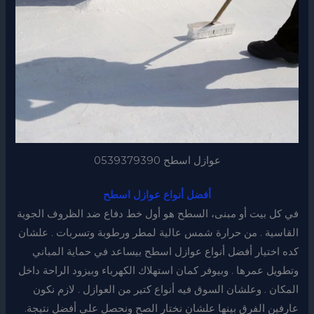
عوازل اسطح 0539379390
أفضل أنواع عوازل اسطح
في كل بيت أو مبنى، السطح هو أول خط دفاع ضد الظروف الجوية
القاسية . من حرارة شمس عالية لمطر ورطوبة وتسربات . علشان
كده اختيار أفضل أنواع عوازل اسطح بيساعد في حماية المباني
وتطويل عمرها . وبيوفر كمان استهلاك الكهرباء وبيزود الراحة داخل
المكان . وعلشان السوق فيه أنواع كتير من العوازل . لازم نكون
عارفين الفرق بينها علشان نختار الصح ونحصل على أفضل نتيجة.