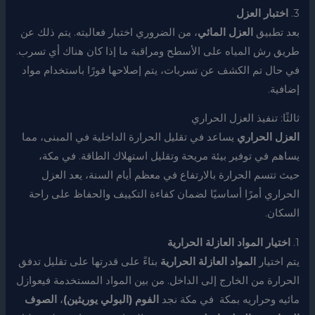
3.
اختبار العزل
بعد تطبيق
العزل المائي
، من الضروري اختبار فعاليته. يتم ذلك عن
طريق رش المياه على الأسطح ومراقبة ما إذا كان هناك أي تسرب.
في حال تم الكشف عن تسربات، يتم إصلاحها فورًا باستخدام مواد
إضافية.
ثالثًا: تنفيذ العزل الحراري
العزل الحراري
يساعد في تقليل الحرارة الداخلية في المبنى، مما
يساهم في توفير بيئة مريحة وتقليل استهلاك الطاقة. في مكة،
حيث تتسم الحرارة بالارتفاع في معظم أيام السنة، يعد العزل
الحراري أمرًا أساسيًا لضمان كفاءة التكييف والحفاظ على راحة
السكان.
1.
اختيار المواد العازلة الحرارية
يتم اختيار
المواد العازلة الحرارية
بناءً على قدرتها على تقليل تدفق
الحرارة من الخارج إلى الداخل. من بين المواد المستخدمة فيعوازل
مائيه وحراريه بمكة في مكة نجد
الفوم (البولي يوريثين)
،
الصوف