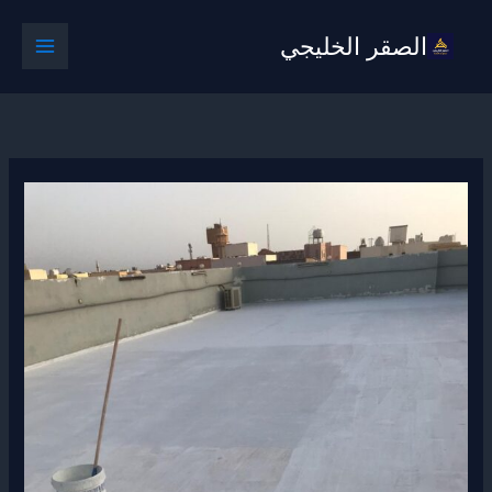
خطي
الصقر الخليجي
لى
لمحتوى