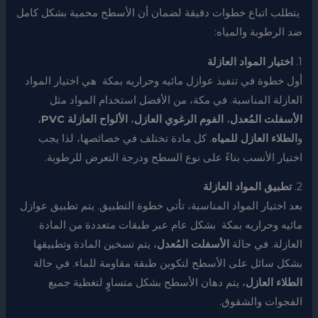
يتطلب اتباع خطوات دقيقة لضمان أن الأسطح محمية بشكل كامل
ضد الرطوبة والمياه:
1.
اختيار المواد العازلة
أول خطوة في تنفيذ عوازل مائيه وحراريه بمكة هي اختيار المواد
العازلة المناسبة. في مكة، من الأفضل استخدام المواد مثل
الأسفلت المُعدل
،
الفوم الرغوي العازل
،
الألواح العازلة PVC
،
و
الطلاء العازل للمياه
. كل مادة تختلف في خصائصها، لذا يجب
اختيار الأنسب بناءً على نوع السطح ودرجة التعرض للرطوبة.
2.
تطبيق المواد العازلة
بعد اختيار المواد المناسبة، تأتي خطوة التطبيق. يتم تطبيق عوازل
مائيه وحراريه بمكة بشكل عام عبر طبقات متعددة من المادة
العازلة. في حالة
الأسفلت المُعدل
، يتم تسخين المادة وتطبيقها
بشكل سائل على الأسطح لتكوين طبقة مقاومة للماء. في حالة
الطلاء العازل
، يتم دهان الأسطح بشكل متساوٍ لتغطية جميع
الفجوات والشقوق.