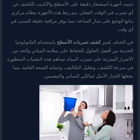
تثبيت أجهزة استشعار دقيقة على الأسطح والأنابيب للكشف عن
أي تسرب في الوقت الفعلي. يتم ربط هذه الأجهزة بنظام مركزي
يتابع الوضع على مدار الساعة، مما يوفر مراقبة دقيقة للمبنى في
أي وقت.
في الختام، يُعتبر
كشف تسربات الأسطح
باستخدام التكنولوجيا
الحديثة من أفضل الحلول للحفاظ على سلامة المباني والحد من
الأضرار المترتبة على تسرب المياه. تساهم هذه التقنيات المتطورة
في سرعة الكشف، وتقليل التكاليف، وحماية الصحة العامة، مما
يجعلها الخيار الأمثل لمالكي المباني والمقيمين.