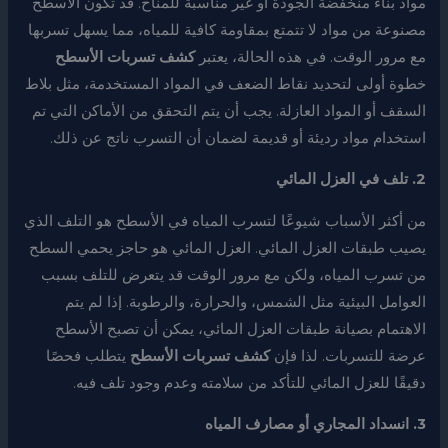
مواد بناء منخفضة الجودة أو غير مناسبة للمناخ. قد تكون الأسطح
مصنوعة من مواد لا تتمتع بمقاومة كافية للمياه، مما يسهل تسربها
مع مرور الوقت. في هذه الحالة، يعتبر
كشف تسربات الأسطح
خطوة أولى لتحديد نقاط الضعف في المواد المستخدمة، مثل بلاط
السقف أو المواد العازلة. يجب أن يتم التحقق من الأماكن التي تم
استخدام مواد رديئة أو قديمة لضمان أن التسرب ناتج عن ذلك.
2. تلف في العزل المائي
من أكثر الأسباب شيوعًا لتسرب المياه في الأسطح هو التلف الذي
يصيب طبقات العزل المائي. العزل المائي هو حاجز يحمي السطح
من تسرب المياه، ولكن مع مرور الوقت قد يتعرض للتلف بسبب
العوامل البيئية مثل الشمس، والحرارة، والرطوبة. إذا لم يتم
الاهتمام بصيانة طبقات العزل المائي، يمكن أن تصبح الأسطح
عرضة للتسربات. لذا فإن
كشف تسربات الأسطح
يتطلب فحصًا
دقيقًا للعزل المائي للتأكد من سلامته وعدم وجود تلف فيه.
3. انسداد المجاري أو مصارف المياه