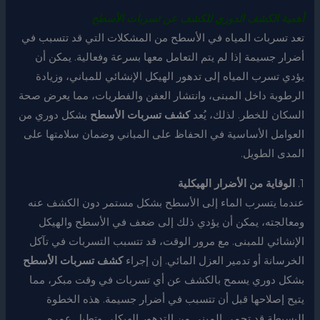
أهمية الكشف الدوري للكشف عن تسربات الأسطح
تعد تسربات المياه في الأسطح من المشكلات التي قد تتسبب في
أضرار جسيمة إذا لم يتم التعامل معها بسرعة وفعالية. يمكن أن
يؤدي تسرب المياه إلى تدهور الهيكل الإنشائي للمباني، وزيادة
الرطوبة داخل المبنى، وانتشار العفن والفطريات، مما يعرض صحة
السكان للخطر. لذلك، يُعد
كشف تسربات الأسطح
بشكل دوري من
العوامل الأساسية في الحفاظ على المباني وضمان سلامتها على
المدى الطويل.
1.
الوقاية من الأضرار الهيكلية
عندما يتسرب الماء إلى الأسطح بشكل مستمر دون الكشف عنه
ومعالجته، يمكن أن يؤدي ذلك إلى ضعف في الأسطح والهيكل
الإنشائي للمبنى. مع مرور الوقت، قد تتسبب التسربات في تآكل
الخرسانة أو تدمير العزل المائي. إن إجراء
كشف تسربات الأسطح
بشكل دوري يسمح بالكشف عن أي تسربات في وقت مبكر، مما
يتيح إصلاحها قبل أن تتسبب في أضرار جسيمة. هذه الخطوة
البسيطة قد تحمي المبنى من التدهور الهيكلي وتطيل عمره