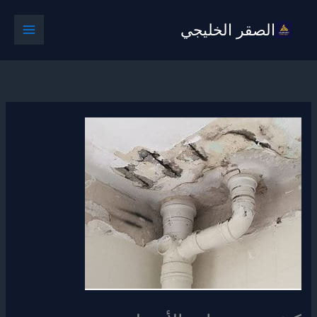
خطي
الصقر الخليجي
لى
لمحتوى