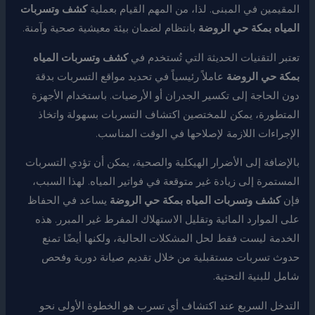
المقيمين في المبنى. لذا، من المهم القيام بعملية
كشف وتسربات
المياه بمكة حي الروضة
بانتظام لضمان بيئة معيشية صحية وآمنة.
تعتبر التقنيات الحديثة التي تُستخدم في
كشف وتسربات المياه
بمكة حي الروضة
عاملاً رئيسياً في تحديد مواقع التسربات بدقة
دون الحاجة إلى تكسير الجدران أو الأرضيات. باستخدام الأجهزة
المتطورة، يمكن للمختصين اكتشاف التسربات بسهولة واتخاذ
الإجراءات اللازمة لإصلاحها في الوقت المناسب.
بالإضافة إلى الأضرار الهيكلية والصحية، يمكن أن تؤدي التسربات
المستمرة إلى زيادة غير متوقعة في فواتير المياه. لهذا السبب،
فإن
كشف وتسربات المياه بمكة حي الروضة
يساعد في الحفاظ
على الموارد المائية وتقليل الاستهلاك المفرط غير المبرر. هذه
الخدمة ليست فقط لحل المشكلات الحالية، ولكنها أيضًا تمنع
حدوث تسربات مستقبلية من خلال تقديم صيانة دورية وفحص
شامل للبنية التحتية.
التدخل السريع عند اكتشاف أي تسرب هو الخطوة الأولى نحو