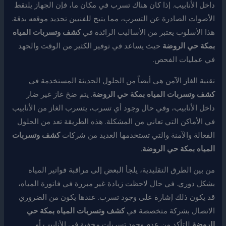
داخل الأنابيب. إذا كان هناك تسرب في مكان ما، فإن الجهاز يلتقط
الأصوات الصادرة عن التسرب، مما يتيح للفنيين تحديد موقعه بدقة.
هذا الأسلوب يعتبر من الأساليب الرائدة في
كشف وتسربات المياه
بمكة حي الروضة
حيث يساعد في توفير الكثير من الوقت والجهد
في عمليات الفحص.
تقنية الغاز الآمن هي أيضاً من الحلول الحديثة المستخدمة في
كشف وتسربات المياه بمكة حي الروضة
. يتم ضخ غاز غير ضار
داخل الأنابيب، وفي حال وجود أي تسرب، يتسرب الغاز من الأنابيب
في الأماكن التي تعاني من المشكلة. هذه الطريقة تعد من الحلول
الفعالة والآمنة والتي تستخدمها العديد من شركات
كشف وتسربات
المياه بمكة حي الروضة
.
من بين الطرق التقليدية، يلجأ البعض إلى مراقبة فواتير المياه
بشكل دوري. في حال لاحظت زيادة غير مبررة في فاتورة المياه،
قد يكون ذلك إشارة على وجود تسرب. عندها يكون من الضروري
الاتصال بشركة متخصصة في
كشف وتسربات المياه بمكة حي
الروضة
للتأكد من عدم وجود تسربات مخفية في الأنابيب أو