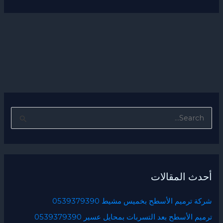
ا
ل
ب
ح
أحدث المقالات
ث
ع
شركة ترميم الأسطح بخميس مشيط 0539379390
ن
ترميم الأسطح بعد التسربات بمحايل عسير 0539379390
: