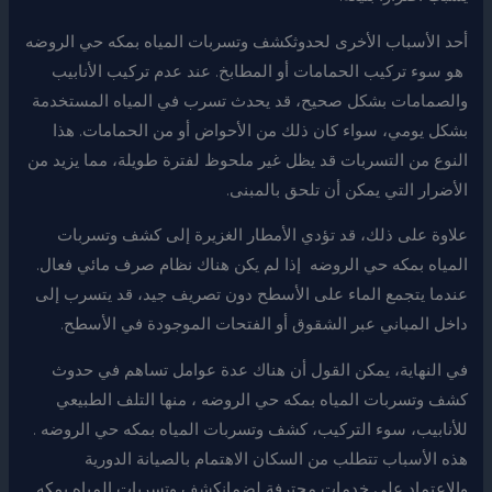
أحد الأسباب الأخرى لحدوثكشف وتسربات المياه بمكه حي الروضه
هو سوء تركيب الحمامات أو المطابخ. عند عدم تركيب الأنابيب
والصمامات بشكل صحيح، قد يحدث تسرب في المياه المستخدمة
بشكل يومي، سواء كان ذلك من الأحواض أو من الحمامات. هذا
النوع من التسربات قد يظل غير ملحوظ لفترة طويلة، مما يزيد من
الأضرار التي يمكن أن تلحق بالمبنى.
علاوة على ذلك، قد تؤدي الأمطار الغزيرة إلى كشف وتسربات
المياه بمكه حي الروضه إذا لم يكن هناك نظام صرف مائي فعال.
عندما يتجمع الماء على الأسطح دون تصريف جيد، قد يتسرب إلى
داخل المباني عبر الشقوق أو الفتحات الموجودة في الأسطح.
في النهاية، يمكن القول أن هناك عدة عوامل تساهم في حدوث
كشف وتسربات المياه بمكه حي الروضه ، منها التلف الطبيعي
للأنابيب، سوء التركيب، كشف وتسربات المياه بمكه حي الروضه .
هذه الأسباب تتطلب من السكان الاهتمام بالصيانة الدورية
والاعتماد على خدمات محترفة لضمانكشف وتسربات المياه بمكه