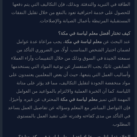
الطاقة في التبريد والتدفئة. وبذلك، فإن التكاليف التي يتم دفعها
للحصول على خدمة احترافية تعود بالنفع من خلال تقليل النفقات
المستقبلية المرتبطة بأعمال الصيانة والإصلاحات.
كيف تختار أفضل معلم لياسة في مكة؟
عند البحث عن
معلم لياسة في مكة
، يجب مراعاة عدة عوامل
لضمان اختيار الشخص المناسب. أولًا، من الضروري التأكد من
سمعته الجيدة في السوق وذلك من خلال التقييمات وآراء العملاء
السابقين. ثانيًا، يجب الاستفسار عن نوعية المواد التي يستخدمها
وأساليب العمل التي يتبعها، حيث أن بعض المعلمين يعتمدون على
مواد منخفضة الجودة لتقليل التكاليف، مما قد يؤثر على متانة
اللياسة. كما أن الخبرة العملية والالتزام بالمواعيد من العوامل
المهمة التي تميز
معلم لياسة في مكة
المحترف عن غيره. وأخيرًا،
فإن التواصل المباشر مع المعلم وسؤاله عن تفاصيل العمل يساعد
في التأكد من مدى كفاءته وقدرته على تنفيذ العمل بالمستوى
المطلوب.
الخلاصة: لماذا يجب عليك اختيار معلم لياسة في مكة بعناية؟