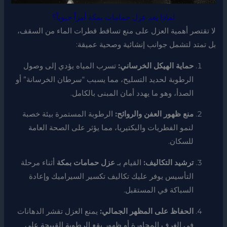
لماذا يعد عزل حمامات بمكة أمراً حيوياً؟
لا تقتصر أهمية العزل على منع تساقط قطرات الماء من السقف،
بل تمتد لتشمل جوانب إنشائية وصحية عميقة:
حماية الهيكل الخرساني:
تسرب المياه يؤدي إلى وصول
الرطوبة لحديد التسليح، مما يسبب “سرطان الخرسانة” أو
الصدأ، وهو ما يهدد أمان المبنى بالكامل.
منع ظهور العفن والروائح:
الرطوبة المستمرة بيئة خصبة
لنمو الفطريات والبكتيريا، مما يؤثر على الصحة العامة
للسكان.
ترشيد التكاليف:
القيام بـ
عزل حمامات بمكة
أثناء مرحلة
التأسيس يوفر عليك تكاليف تكسير السيراميك وإعادة
السباكة في المستقبل.
الحفاظ على المظهر الجمالي:
يمنع العزل تقشر الدهانات
في الغرف المجاورة أو ظهور بقع الرطوبة القبيحة على