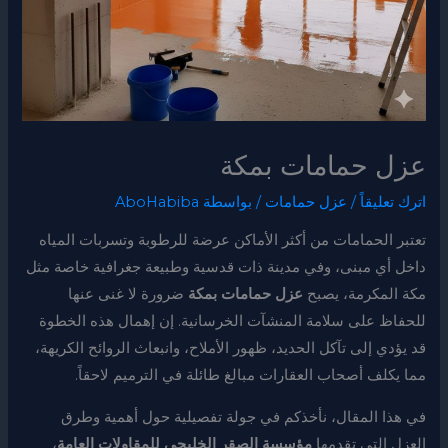
عزل حمامات بمكة
اترك تعليقاً
/
عزل حمامات
/ بواسطة
AboHabiba
تعتبر الحمامات من أكثر الأماكن عرضة للرطوبة وتسربات المياه
داخل أي مبنى، وفي مدينة ذات قدسية وطبيعة جغرافية خاصة مثل
مكة المكرمة، يصبح
عزل حمامات بمكة
ضرورة لا غنى عنها
للحفاظ على سلامة المنشآت الخرسانية. إن إهمال هذه الخطوة
قد يؤدي إلى تآكل الحديد، ظهور الأملاح، وانبعاث الروائح الكريهة،
مما يكلف أصحاب العقارات مبالغ طائلة في الترميم لاحقاً.
في هذا المقال، نأخذكم في جولة تفصيلية حول أهمية وطرق
العزل التي تقدمها
مؤسسة الصقر الخليجي للمقاولات العامة
،