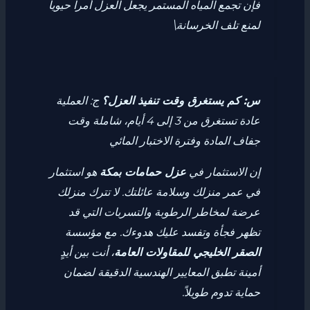
فإن تجمع المياه المستمر يجعل العزل أمراً حيوياً
لمنع تلف الخرسانة.\
س: كم يستغرق وقت تنفيذ العزل؟
ج: العملية
عادة تستغرق من 3 إلى 4 أيام، شاملة وقت
جفاف المادة وفترة الاختبار المائي
إن الاستثمار في
عزل حمامات بمكة
هو استثمار
في عمر منزلك وسلامة عائلتك. لا تترك منزلك
عرضة لمخاطر الرطوبة والتسربات التي قد
تظهر فجأة وتفسد عليك هدوءك. مع مؤسسة
الصقر الخليجي للمقاولات العامة
، أنت بين أيدٍ
أمينة تطبق المعايير الهندسية الدقيقة لضمان
حماية تدوم طويلاً.