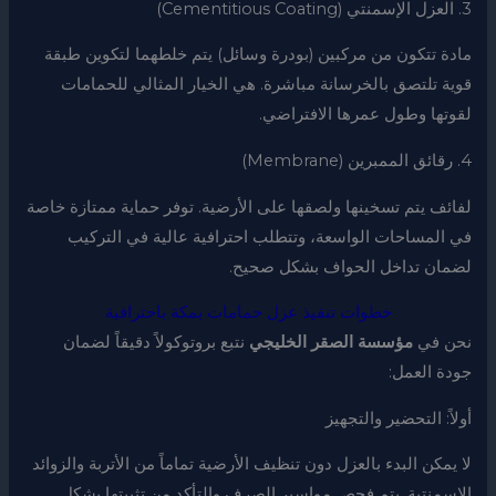
3. العزل الإسمنتي (Cementitious Coating)
مادة تتكون من مركبين (بودرة وسائل) يتم خلطهما لتكوين طبقة
قوية تلتصق بالخرسانة مباشرة. هي الخيار المثالي للحمامات
لقوتها وطول عمرها الافتراضي.
4. رقائق الممبرين (Membrane)
لفائف يتم تسخينها ولصقها على الأرضية. توفر حماية ممتازة خاصة
في المساحات الواسعة، وتتطلب احترافية عالية في التركيب
لضمان تداخل الحواف بشكل صحيح.
خطوات تنفيذ عزل حمامات بمكة باحترافية
نحن في
مؤسسة الصقر الخليجي
نتبع بروتوكولاً دقيقاً لضمان
جودة العمل:
أولاً: التحضير والتجهيز
لا يمكن البدء بالعزل دون تنظيف الأرضية تماماً من الأتربة والزوائد
الإسمنتية. يتم فحص مواسير الصرف والتأكد من تثبيتها بشكل