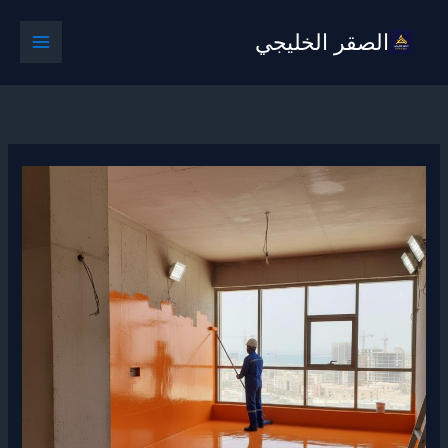
خطي
الصقر الخليجي
لى
لمحتوى