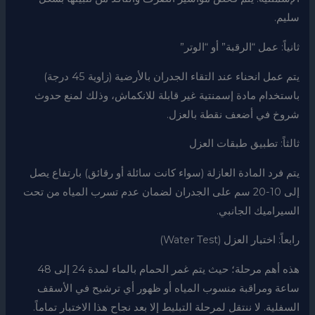
سليم.
ثانياً: عمل “الرقبة” أو “الوتر”
يتم عمل انحناء عند التقاء الجدران بالأرضية (زاوية 45 درجة)
باستخدام مادة إسمنتية غير قابلة للانكماش، وذلك لمنع حدوث
شروخ في أضعف نقطة بالعزل.
ثالثاً: تطبيق طبقات العزل
يتم فرد المادة العازلة (سواء كانت سائلة أو رقائق) بارتفاع يصل
إلى 10-20 سم على الجدران لضمان عدم تسرب المياه من تحت
السيراميك الجانبي.
رابعاً: اختبار العزل (Water Test)
هذه أهم مرحلة؛ حيث يتم غمر الحمام بالماء لمدة 24 إلى 48
ساعة ومراقبة منسوب المياه أو ظهور أي ترشيح في الأسقف
السفلية. لا ننتقل لمرحلة التبليط إلا بعد نجاح هذا الاختبار تماماً.