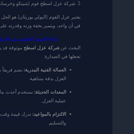
3. شركة عزل اسطح فوم (شينكو وخرسانة)
يعتبر عزل الفوم (البولي يوريثان) هو الحل
في آن واحد، ويتميز بخفة وزنه وقدرته على
لماذا الصقر الخليجي هي الخي
البحث عن
شركة عزل اسطح
موثوقة قد يك
تجعلها في الصدارة:
العمالة الفنية المدربة:
نضم فريقاً 
العزل بدقة متناهية.
المعدات الحديثة:
نستخدم أحدث ماك
عملية العزل.
الالتزام بالمواعيد:
ندرك قيمة وقت ال
والتسليم.