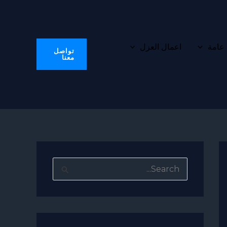
 عامة
اعمال العزل
تواصل
معنا
ا
ل
ب
ح