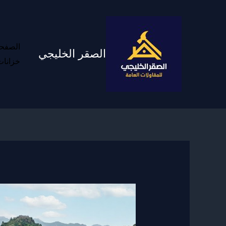
خطي
لى
لمحتوى
الصفحه
الصقر الخليجي
خزانات