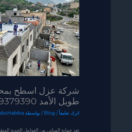
شركة عزل اسطح بمحاي
طويل الأمد 0539379390
اترك تعليقاً
/
Blog
/ بواسطة
AboHabiba
تعد حماية المباني من العوامل الجوية ال